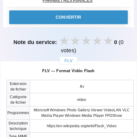
PARAMÈTRES AVANCÉS
CONVERTIR
Note du service:
0
(0
votes)
FLV
закрыть
FLV — Format Vidéo Flash
Extension
.flv
de fichier
Catégorie
video
de fichier
Microsoft Windows Photo Gallery Viewer VideoLAN VLC
Programmes
Media Player Windows Media Player FFDShow
Description
https://en.wikipedia.org/wiki/Flash_Video
technique
Type MIME