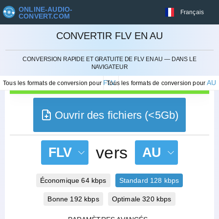
ONLINE-AUDIO-
Français
CONVERT.COM
CONVERTIR FLV EN AU
ANNULER
CONVERSION RAPIDE ET GRATUITE DE FLV EN AU — DANS LE
NAVIGATEUR
FLV
AU
Tous les formats de conversion pour
Tous les formats de conversion pour
Ouvrir des fichiers (<5Gb)
vers
FLV
AU
Économique 64 kbps
Standard 128 kbps
Bonne 192 kbps
Optimale 320 kbps