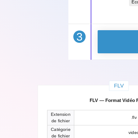
Éc
3
FLV
FLV — Format Vidéo 
Extension
.flv
de fichier
Catégorie
vide
de fichier