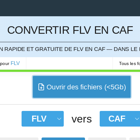
CONVERTIR FLV EN CAF
LER
 RAPIDE ET GRATUITE DE FLV EN CAF — DANS LE
FLV
 pour
Tous les 
Ouvrir des fichiers (<5Gb)
vers
FLV
CAF