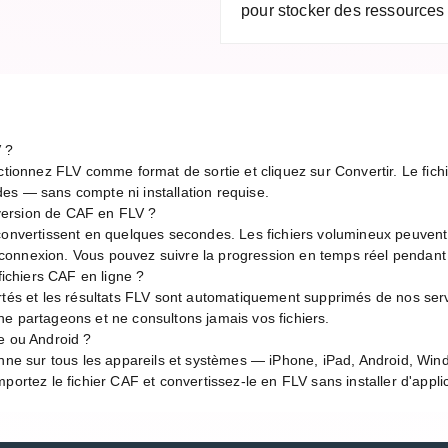
pour stocker des ressources 
 ?
ctionnez FLV comme format de sortie et cliquez sur Convertir. Le fichi
es — sans compte ni installation requise.
version de CAF en FLV ?
 convertissent en quelques secondes. Les fichiers volumineux peuven
de connexion. Vous pouvez suivre la progression en temps réel pendant
 fichiers CAF en ligne ?
rtés et les résultats FLV sont automatiquement supprimés de nos serv
e partageons et ne consultons jamais vos fichiers.
e ou Android ?
onne sur tous les appareils et systèmes — iPhone, iPad, Android, Wi
portez le fichier CAF et convertissez-le en FLV sans installer d'appli