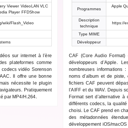
lery Viewer VideoLAN VLC
Apple Qu
Programmes
edia Player FFDShow
Description
rg/wiki/Flash_Video
https://
technique
Type MIME
stems
Développeur
déos sur internet à l'ère
CAF (Core Audio Format) e
 des plateformes comme
développeurs d'Apple. Le
es codecs vidéo Sorenson
nombreuses informations :
AC. Il offre une bonne
noms d'album et de piste, e
mais nécessite le plugin
fichiers CAF peuvent dépass
avigateurs. Pratiquement
l'AIFF et du WAV. Depuis so
acé par MP4/H.264.
Format sert d'alternative à 
différents codecs, la quali
choisi. Le CAF prend en cha
des métadonnées étendues
développement iOS/macOS et