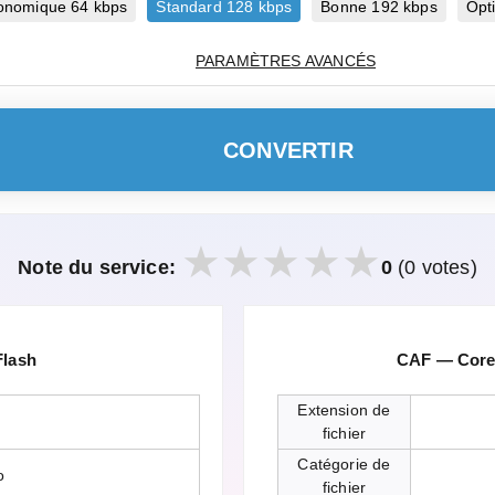
onomique 64 kbps
Standard 128 kbps
Bonne 192 kbps
Opt
PARAMÈTRES AVANCÉS
CONVERTIR
Note du service:
0
(0 votes)
Flash
CAF — Core 
Extension de
fichier
Catégorie de
o
fichier