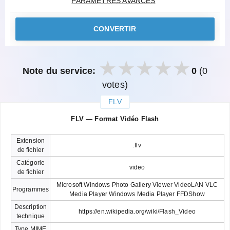
PARAMÈTRES AVANCÉS
CONVERTIR
Note du service:
0
(0
votes)
FLV
закрыть
FLV — Format Vidéo Flash
Extension
.flv
de fichier
Catégorie
video
de fichier
Microsoft Windows Photo Gallery Viewer VideoLAN VLC
Programmes
Media Player Windows Media Player FFDShow
Description
https://en.wikipedia.org/wiki/Flash_Video
technique
Type MIME