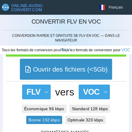
ONLINE-AUDIO-
Français
CONVERT.COM
CONVERTIR FLV EN VOC
ANNULER
CONVERSION RAPIDE ET GRATUITE DE FLV EN VOC — DANS LE
NAVIGATEUR
FLV
VOC
Tous les formats de conversion pour
Tous les formats de conversion pour
Ouvrir des fichiers (<5Gb)
vers
FLV
VOC
Économique 96 kbps
Standard 128 kbps
Bonne 192 kbps
Optimale 320 kbps