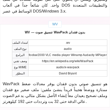
واحد. كان شائعاً جداً في ألعاب DOS والتطبيقات المتعددة
الوسائط في عصر DOS/Windows 3.x.
WV
WV — تنسيق صوت WavPack بدون فقدان
.wv
امتداد الملف
audio
نوع الملف
foobar2000 VLC media player Winamp Audacity MPlayer
البرامج
https://en.wikipedia.org/wiki/WavPack
وصف تقني
audio/x-wavpack
نوع MIME
David Bryant
المطوّر
WavPack هو تنسيق صوتي بدون فقدان يوفر معدلات ضغط
ممتازة ووضعاً هجيناً فريداً ينشئ ملفين: ملف صغير مع فقدان
وملف تصحيح يعيدان معاً إنشاء الأصل بشكل مثالي. يدعم الصوت
عالي الدقة حتى 32 بت وترددات حتى 192 كيلوهرتز.