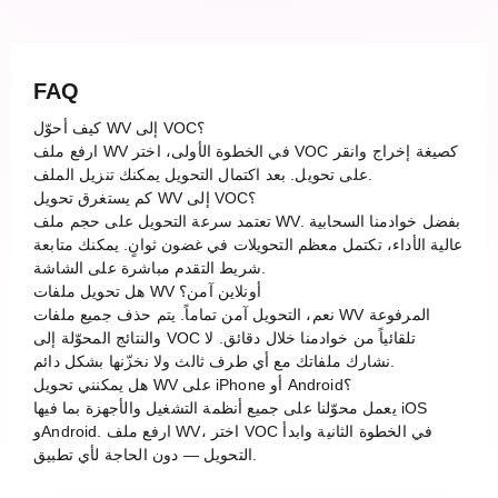
FAQ
كيف أحوّل WV إلى VOC؟
ارفع ملف WV في الخطوة الأولى، اختر VOC كصيغة إخراج وانقر
على تحويل. بعد اكتمال التحويل يمكنك تنزيل الملف.
كم يستغرق تحويل WV إلى VOC؟
تعتمد سرعة التحويل على حجم ملف WV. بفضل خوادمنا السحابية
عالية الأداء، تكتمل معظم التحويلات في غضون ثوانٍ. يمكنك متابعة
شريط التقدم مباشرة على الشاشة.
هل تحويل ملفات WV أونلاين آمن؟
نعم، التحويل آمن تماماً. يتم حذف جميع ملفات WV المرفوعة
والنتائج المحوّلة إلى VOC تلقائياً من خوادمنا خلال دقائق. لا
نشارك ملفاتك مع أي طرف ثالث ولا نخزّنها بشكل دائم.
هل يمكنني تحويل WV على iPhone أو Android؟
يعمل محوّلنا على جميع أنظمة التشغيل والأجهزة بما فيها iOS
وAndroid. ارفع ملف WV، اختر VOC في الخطوة الثانية وابدأ
التحويل — دون الحاجة لأي تطبيق.