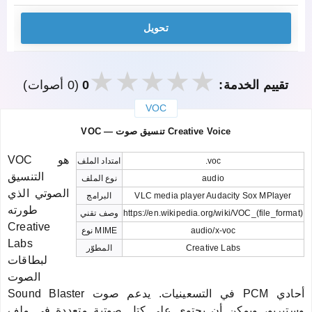
تحويل
تقييم الخدمة:
0
(0 أصوات)
VOC
закрыть
VOC — تنسيق صوت Creative Voice
VOC هو
.voc
امتداد الملف
التنسيق
audio
نوع الملف
الصوتي الذي
VLC media player Audacity Sox MPlayer
البرامج
طورته
https://en.wikipedia.org/wiki/VOC_(file_format)
وصف تقني
Creative
audio/x-voc
نوع MIME
Labs
Creative Labs
المطوّر
لبطاقات
الصوت
Sound Blaster في التسعينيات. يدعم صوت PCM أحادي
وستيريو، ويمكن أن يحتوي على كتل صوتية متعددة في ملف