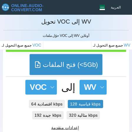
ONLINE-AUDIO-
العربية
CONVERT.COM
تحويل VOC إلى WV
إلغاء
حوّل ملفات VOC إلى WV أونلاين
VOC
WV
جميع صيغ التحويل لـ
جميع صيغ التحويل لـ
فتح الملفات (<5Gb)
إلى
VOC
WV
قياسية 128 kbps
اقتصادية 64 kbps
مثالية 320 kbps
جيدة 192 kbps
إعدادات متقدمة