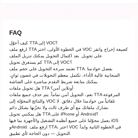
FAQ
كيف أحوّل TTA إلى VOC؟
ارفع ملف TTA في الخطوة الأولى، اختر VOC كصيغة إخراج وانقر
على تحويل. بعد اكتمال التحويل يمكنك تنزيل الملف.
كم يستغرق تحويل TTA إلى VOC؟
تعتمد سرعة التحويل على حجم ملف TTA. بفضل خوادمنا
السحابية عالية الأداء، تكتمل معظم التحويلات في غضون ثوانٍ.
يمكنك متابعة شريط التقدم مباشرة على الشاشة.
هل تحويل ملفات TTA أونلاين آمن؟
نعم، التحويل آمن تماماً. يتم حذف جميع ملفات TTA المرفوعة
والنتائج المحوّلة إلى VOC تلقائياً من خوادمنا خلال دقائق. لا
نشارك ملفاتك مع أي طرف ثالث ولا نخزّنها بشكل دائم.
هل يمكنني تحويل TTA على iPhone أو Android؟
يعمل محوّلنا على جميع أنظمة التشغيل والأجهزة بما فيها iOS
وAndroid. ارفع ملف TTA، اختر VOC في الخطوة الثانية وابدأ
التحويل — دون الحاجة لأي تطبيق.