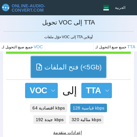
ONLINE-AUDIO-
العربية
CONVERT.COM
تحويل VOC إلى TTA
إلغاء
حوّل ملفات VOC إلى TTA أونلاين
VOC
TTA
جميع صيغ التحويل لـ
جميع صيغ التحويل لـ
فتح الملفات (<5Gb)
إلى
VOC
TTA
قياسية 128 kbps
اقتصادية 64 kbps
مثالية 320 kbps
جيدة 192 kbps
إعدادات متقدمة