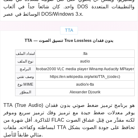
واحد. كان شائعاً جداً في ألعاب DOS والتطبيقات المتعددة
الوسائط في عصر DOS/Windows 3.x.
TTA
TTA — تنسيق الصوت True Lossless بدون فقدان
.tta
امتداد الملف
audio
نوع الملف
foobar2000 VLC media player Winamp Audacity MPlayer
البرامج
https://en.wikipedia.org/wiki/TTA_(codec)
وصف تقني
audio/x-tta
نوع MIME
Alexander Djourik
المطوّر
TTA (True Audio) هو برنامج ترميز ضغط صوتي بدون فقدان
يوفر معدلات ضغط جيدة مع ترميز وفك ترميز سريع وموفر
للذاكرة. أقل شهرة من FLAC لكنه مقدَّر من قِبَل عشاق الصوت
لبساطته وكفاءته. ملفات TTA تحافظ على جودة الصوت بشكل
مثالي طابقاً للأصل.