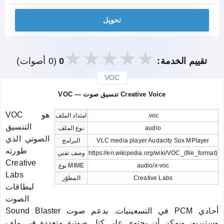
تحويل
تقييم الخدمة:
0
(0 أصوات)
VOC
закрыть
VOC — تنسيق صوت Creative Voice
VOC هو
.voc
امتداد الملف
التنسيق
audio
نوع الملف
الصوتي الذي
VLC media player Audacity Sox MPlayer
البرامج
طورته
https://en.wikipedia.org/wiki/VOC_(file_format)
وصف تقني
Creative
audio/x-voc
نوع MIME
Labs
Creative Labs
المطوّر
لبطاقات
الصوت
Sound Blaster في التسعينيات. يدعم صوت PCM أحادي
وستيريو، ويمكن أن يحتوي على كتل صوتية متعددة في ملف