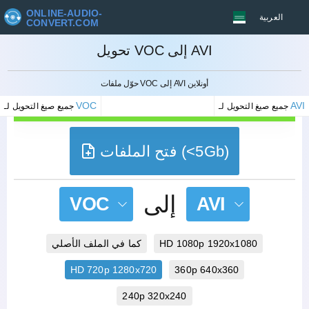
ONLINE-AUDIO-
العربية
CONVERT.COM
تحويل VOC إلى AVI
إلغاء
حوّل ملفات VOC إلى AVI أونلاين
VOC
AVI
جميع صيغ التحويل لـ
جميع صيغ التحويل لـ
فتح الملفات (<5Gb)
إلى
VOC
AVI
HD 1080p 1920x1080
كما في الملف الأصلي
HD 720p 1280x720
360p 640x360
240p 320x240