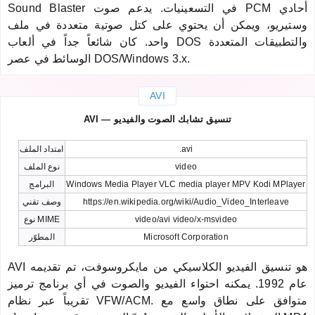
Sound Blaster في التسعينيات. يدعم صوت PCM أحادي
وستيريو، ويمكن أن يحتوي على كتل صوتية متعددة في ملف
واحد. كان شائعاً جداً في ألعاب DOS والتطبيقات المتعددة
الوسائط في عصر DOS/Windows 3.x.
AVI
AVI — تنسيق تشابك الصوت والفيديو
.avi
امتداد الملف
video
نوع الملف
Windows Media Player VLC media player MPV Kodi MPlayer
البرامج
https://en.wikipedia.org/wiki/Audio_Video_Interleave
وصف تقني
video/avi video/x-msvideo
نوع MIME
Microsoft Corporation
المطوّر
AVI هو تنسيق الفيديو الكلاسيكي من مايكروسوفت، تم تقديمه
عام 1992. يمكنه احتواء الفيديو والصوت في أي برنامج ترميز
تقريباً عبر نظام VFW/ACM. متوافق على نطاق واسع مع