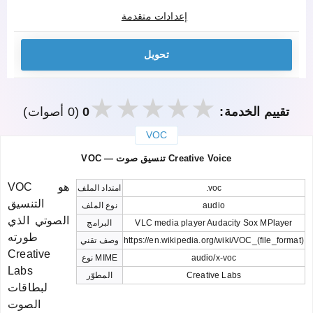
إعدادات متقدمة
تحويل
تقييم الخدمة:
0
(0 أصوات)
VOC
закрыть
VOC — تنسيق صوت Creative Voice
VOC هو
.voc
امتداد الملف
التنسيق
audio
نوع الملف
الصوتي الذي
VLC media player Audacity Sox MPlayer
البرامج
طورته
https://en.wikipedia.org/wiki/VOC_(file_format)
وصف تقني
Creative
audio/x-voc
نوع MIME
Labs
Creative Labs
المطوّر
لبطاقات
الصوت