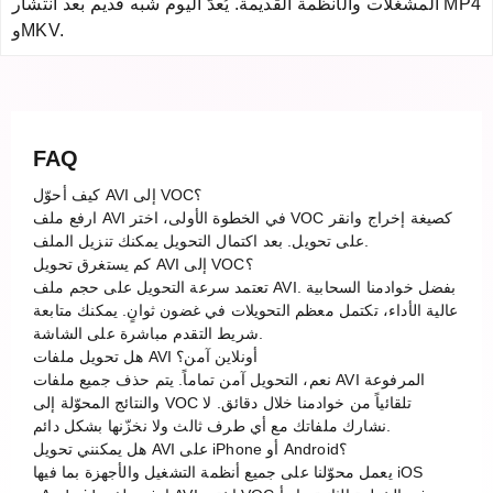
المشغلات والأنظمة القديمة. يُعدّ اليوم شبه قديم بعد انتشار MP4
وMKV.
FAQ
كيف أحوّل AVI إلى VOC؟
ارفع ملف AVI في الخطوة الأولى، اختر VOC كصيغة إخراج وانقر
على تحويل. بعد اكتمال التحويل يمكنك تنزيل الملف.
كم يستغرق تحويل AVI إلى VOC؟
تعتمد سرعة التحويل على حجم ملف AVI. بفضل خوادمنا السحابية
عالية الأداء، تكتمل معظم التحويلات في غضون ثوانٍ. يمكنك متابعة
شريط التقدم مباشرة على الشاشة.
هل تحويل ملفات AVI أونلاين آمن؟
نعم، التحويل آمن تماماً. يتم حذف جميع ملفات AVI المرفوعة
والنتائج المحوّلة إلى VOC تلقائياً من خوادمنا خلال دقائق. لا
نشارك ملفاتك مع أي طرف ثالث ولا نخزّنها بشكل دائم.
هل يمكنني تحويل AVI على iPhone أو Android؟
يعمل محوّلنا على جميع أنظمة التشغيل والأجهزة بما فيها iOS