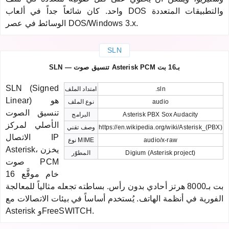
واحد. كان شائعاً جداً في ألعاب DOS والتطبيقات المتعددة
الوسائط في عصر DOS/Windows 3.x.
SLN
SLN — تنسيق صوت Asterisk PCM بـ16 بت
SLN (Signed
.sln
امتداد الملف
Linear) هو
audio
نوع الملف
تنسيق الصوت
Asterisk PBX Sox Audacity
البرامج
الأصلي لمركز
https://en.wikipedia.org/wiki/Asterisk_(PBX)
وصف تقني
الاتصال IP
audio/x-raw
نوع MIME
Asterisk، يخزن
Digium (Asterisk project)
المطوّر
صوت PCM
خام موقَّع 16
بت بـ8000 هرتز أحادي بدون رأس. بساطته تجعله مثالياً للمعالجة
الفورية في أنظمة الهاتف. يُستخدم أساساً في بيئات الاتصالات مع
Asterisk وFreeSWITCH.