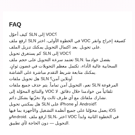
FAQ
كيف أحوّل SLN إلى VOC؟
ارفع ملف SLN في الخطوة الأولى، اختر VOC كصيغة إخراج وانقر
على تحويل. بعد اكتمال التحويل يمكنك تنزيل الملف.
كم يستغرق تحويل SLN إلى VOC؟
تعتمد سرعة التحويل على حجم ملف SLN. بفضل خوادمنا
السحابية عالية الأداء، تكتمل معظم التحويلات في غضون ثوانٍ.
يمكنك متابعة شريط التقدم مباشرة على الشاشة.
هل تحويل ملفات SLN أونلاين آمن؟
نعم، التحويل آمن تماماً. يتم حذف جميع ملفات SLN المرفوعة
والنتائج المحوّلة إلى VOC تلقائياً من خوادمنا خلال دقائق. لا
نشارك ملفاتك مع أي طرف ثالث ولا نخزّنها بشكل دائم.
هل يمكنني تحويل SLN على iPhone أو Android؟
يعمل محوّلنا على جميع أنظمة التشغيل والأجهزة بما فيها iOS
وAndroid. ارفع ملف SLN، اختر VOC في الخطوة الثانية وابدأ
التحويل — دون الحاجة لأي تطبيق.