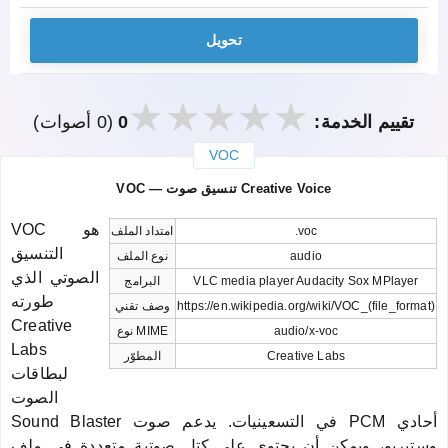
تحويل
تقييم الخدمة:
0
(0 أصوات)
VOC
закрыть
VOC — تنسيق صوت Creative Voice
VOC هو
.voc
امتداد الملف
التنسيق
audio
نوع الملف
الصوتي الذي
VLC media player Audacity Sox MPlayer
البرامج
طورته
https://en.wikipedia.org/wiki/VOC_(file_format)
وصف تقني
Creative
audio/x-voc
نوع MIME
Labs
Creative Labs
المطوّر
لبطاقات
الصوت
Sound Blaster في التسعينيات. يدعم صوت PCM أحادي
وستيريو، ويمكن أن يحتوي على كتل صوتية متعددة في ملف