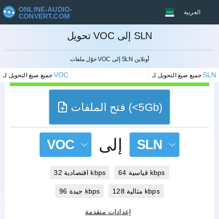
ONLINE-AUDIO-
العربية
CONVERT.COM
تحويل VOC إلى SLN
إلغاء
حوّل ملفات VOC إلى SLN أونلاين
VOC
SLN
جميع صيغ التحويل لـ
جميع صيغ التحويل لـ
فتح الملفات (<5Gb)
إلى
VOC
SLN
قياسية 64 kbps
اقتصادية 32 kbps
مثالية 128 kbps
جيدة 96 kbps
إعدادات متقدمة