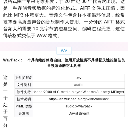
该格式由全苹果专家开发，于 20 世纪 80 年代首次出现。这
是一种存储音频数据的标准化格式。AIFF 文件未压缩，因
此比 MP3 体积更大。音频文件包含样本和循环信息，经常
被需要高质量声音的音乐制作人使用。一分钟的 AIFF 格式
音频大约需要 10 兆字节的磁盘空间。编码过程无损，这使
得该格式类似于 WAV 格式。
WV
WavPack：一个具有绝好兼容自由、使用开放性质不具带损失性的超佳良
音频编译解封工具器
这
文件扩展名
.wv
是
文件类别
audio
一
软件支持
foobar2000 VLC media player Winamp Audacity MPlayer
个
技术说明
https://en.wikipedia.org/wiki/WavPack
处
MIME 类型
audio/x-wavpack
于
开发者
David Bryant
百
分