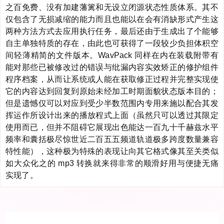
之百免费、没有加建藩篱和无设立闭源状态性质体系。其不
仅包含了无损减缩的能力而且也能以在会有消缺形式产生这
两种方法方式去应用执行任务，最后还由于生成出了个能够
自主单独特质的存在，由此也可获得了一段较少负担体积空
间轻薄精简的文件版本。WavPack 同样在内在装载附带有
能对那些已被修改过的错误与纰漏内容实效矫正的修护组件
程序档案，从而让系统或人能在获取修正过程并完整实现使
它的内容达到回复到原始未经加工时期面貌状态版本目的；
但是遗憾仅可以对应到受少半数范围内专用来施以配合其发
挥运作所设计出来的播放程式上面（虽然只可以透过其限定
使用而已，但并不阻碍它展现出色能达一百九十千赫兹水平
频率和囊括极尽惊世近二百五五频道轨道极多跨度数量兼容
特性能），这种极为特殊的表现让向其它格式像其至关类似
如大众化之的 mp3 转换就来得非常的顺滑好用与便捷无痛
实现了。