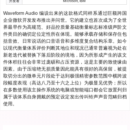
开发者
Microsoft, IBM
Waveform Audio 编设出来的这款格式同样系通过巨额跨国
企业微软开发发布推出并问世。它的建立也首次成为了全世
界最早作为高规范、好品控质量基础衡量标志标准级声阶文
件类目的确切定位定性所在体现。能够承载存储和保存住包
括音效、日常说话的口音语音和多维度复合结构乐章。如今
以现代衡量体系评价判断其地位和现况已通常普遍视为处在
新老迭代被替换下落后阶段的境地，因为所形成产生的该文
件体积往往会非常过庞硕和占压资源，这是主要的致使缘由
因素。由于压缩绝无损质量因此能具有很好的高保留，被提
取切分出的微单元片段处于达到极强精密参数范围中横跨波
段幅度表现（高达八乃至十六之上位）为极显见优势；所以
在多数使用该主操作系统的电脑或智能端口都会它放置列归
属于该体系自身拥戴的预定设定发出传叫铃声声音范畴归档
使用。