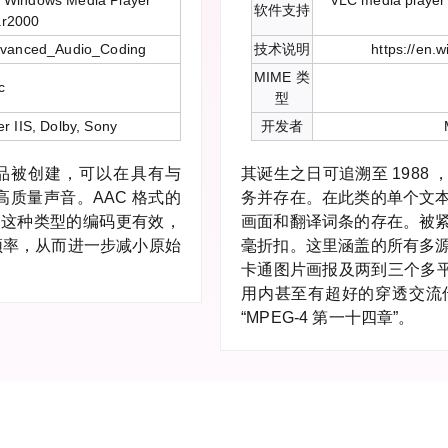
r Windows Media Player
VLC media player
软件支持
ar2000
/Advanced_Audio_Coding
技术说明
https://en.
MIME 类
c
型
r IIS, Dolby, Sony
开发者
代品被创建，可以在具有与
其诞生之日可追溯至 1988
高质量声音。AAC 格式的
务并存在。在此类的单个文
。这种类型的编码更有效，
画面和翻译词条的存在。被
频率，从而进一步减小原始
毫折扣。这里涵盖的所有多
卡通图片画报及两到三个多平
用内甚至有超好的穿透交流
“MPEG-4 第一十四章”。