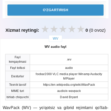
O'ZGARTIRISH
Xizmat reytingi:
0
(0 ovoz)
WV
закрыть
WV audio fayl
Fayl
.wv
kengaytmasi
Fayl toifasi
audio
foobar2000 VLC media player Winamp Audacity
Dasturlar
MPlayer
Texnik tavsif
https://en.wikipedia.org/wiki/WavPack
MIME turi
audio/x-wavpack
Ishlab chiquvchi
David Bryant
WavPack (WV) — yo'qotsiz va gibrid rejimlarni qo'llab-