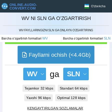
ONLINE-AUDIO-
O'zbekcha
CONVERT.COM
WV NI SLN GA O'ZGARTIRISH
BEKOR QILISH
WV FAYLLARINGIZNI SLN GA ONLAYN O'ZGARTIRING
WV
SLN
Barcha o'zgartirish formatlari
Barcha o'zgartirish formatlari
Fayllarni ochish (<4.4Gb)
ga
WV
SLN
Tejamkor 32 kbps
Standart 64 kbps
Yaxshi 96 kbps
Optimal 128 kbps
KENGAYTIRILGAN SOZLAMALAR