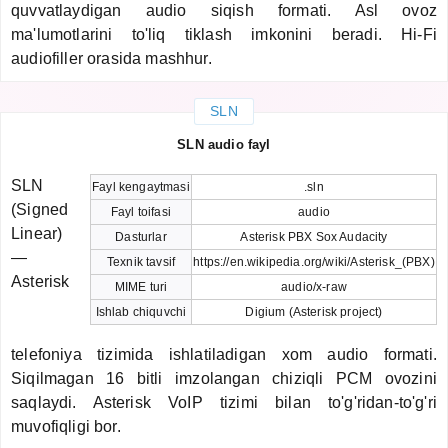
quvvatlaydigan audio siqish formati. Asl ovoz
ma'lumotlarini to'liq tiklash imkonini beradi. Hi-Fi
audiofiller orasida mashhur.
SLN
SLN audio fayl
SLN
Fayl kengaytmasi
.sln
(Signed
Fayl toifasi
audio
Linear)
Dasturlar
Asterisk PBX Sox Audacity
—
Texnik tavsif
https://en.wikipedia.org/wiki/Asterisk_(PBX)
Asterisk
MIME turi
audio/x-raw
Ishlab chiquvchi
Digium (Asterisk project)
telefoniya tizimida ishlatiladigan xom audio formati.
Siqilmagan 16 bitli imzolangan chiziqli PCM ovozini
saqlaydi. Asterisk VoIP tizimi bilan to'g'ridan-to'g'ri
muvofiqligi bor.