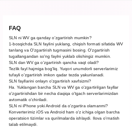
FAQ
SLN ni WV ga qanday o'zgartirish mumkin?
1-bosqichda SLN faylini yuklang, chiqish formati sifatida WV
tanlang va O'zgartirish tugmasini bosing. O'zgartirish
tugallangandan so'ng faylni yuklab olishingiz mumkin.
SLN dan WV ga o'zgartirish qancha vaqt oladi?
Tezlik fayl hajmiga bog'liq. Yuqori unumdorli serverlarimiz
tufayli o'zgartirish imkon qadar tezda yakunlanadi.
SLN fayllarini onlayn o'zgartirish xavfsizmi?
Ha. Yuklangan barcha SLN va WV ga o'zgartirilgan fayllar
o'zgartirishdan bir necha daqiqa o'tgach serverlarimizdan
avtomatik o'chiriladi.
SLN ni iPhone yoki Android da o'zgartira olamanmi?
Konverterimiz iOS va Android ham o'z ichiga olgan barcha
operatsion tizimlar va qurilmalarda ishlaydi. Ilova o'rnatish
talab etilmaydi.