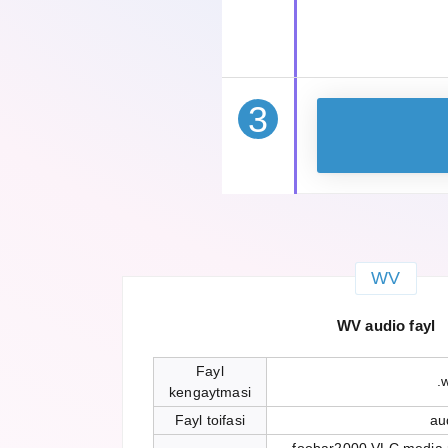
3
WV
WV audio fayl
Fayl
.
kengaytmasi
Fayl toifasi
au