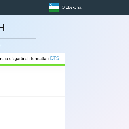
O'zbekcha
H
G
DTS
rcha o'zgartirish formatlari