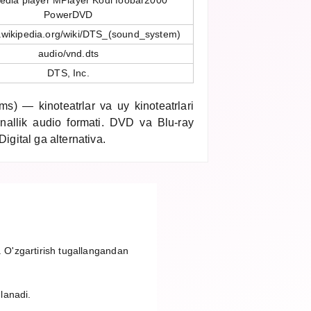
dia player MPlayer Kodi foobar2000
PowerDVD
n.wikipedia.org/wiki/DTS_(sound_system)
audio/vnd.dts
DTS, Inc.
s) — kinoteatrlar va uy kinoteatrlari
anallik audio formati. DVD va Blu-ray
Digital ga alternativa.
. O'zgartirish tugallangandan
nlanadi.