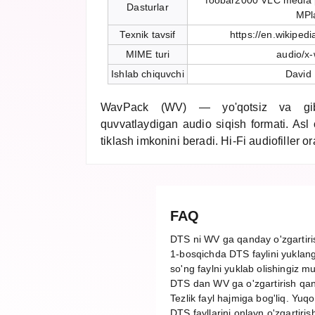
foobar2000 VLC media 
Dasturlar
MPl
Texnik tavsif
https://en.wikiped
MIME turi
audio/x
Ishlab chiquvchi
David 
WavPack (WV) — yo'qotsiz va gibri
quvvatlaydigan audio siqish formati. Asl o
tiklash imkonini beradi. Hi-Fi audiofiller 
FAQ
DTS ni WV ga qanday o'zgartir
1-bosqichda DTS faylini yuklang
so'ng faylni yuklab olishingiz m
DTS dan WV ga o'zgartirish qan
Tezlik fayl hajmiga bog'liq. Yuq
DTS fayllarini onlayn o'zgartiris