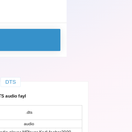
DTS
S audio fayl
.dts
audio