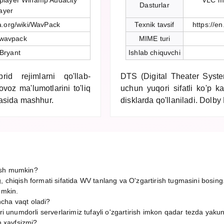
player Winamp Audacity
VLC me
Dasturlar
ayer
ia.org/wiki/WavPack
Texnik tavsif
https://e
-wavpack
MIME turi
Bryant
Ishlab chiquvchi
d rejimlarni qo'llab-
DTS (Digital Theater System
voz ma'lumotlarini to'liq
uchun yuqori sifatli ko'p k
orasida mashhur.
disklarda qo'llaniladi. Dolby 
ish mumkin?
, chiqish formati sifatida WV tanlang va O'zgartirish tugmasini bosing
umkin.
cha vaqt oladi?
ori unumdorli serverlarimiz tufayli o'zgartirish imkon qadar tezda yaku
h xavfsizmi?