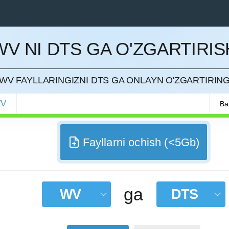
WV NI DTS GA O'ZGARTIRIS
QILISH
WV FAYLLARINGIZNI DTS GA ONLAYN O'ZGARTIRIN
V
Ba
Fayllarni ochish (<5Gb)
ga
WV
DTS