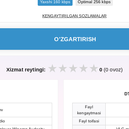
Yaxshi 160 kbps
Optimal 256 kbps
KENGAYTIRILGAN SOZLAMALAR
O'ZGARTIRISH
Xizmat reytingi:
0
(0 ovoz)
DT
Fayl
wv
kengaytmasi
dio
Fayl toifasi