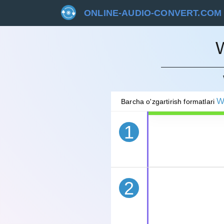
ONLINE-AUDIO-CONVERT.COM
BEKOR 
W
Barcha o'zgartirish formatlari
1
2