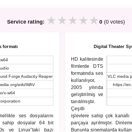
Service rating:
0
(0 votes)
s formatı
Digital Theater Sy
HD kalitesinde
.w64
filmlerde DTS
audio
formatında ses
ound Forge Audacity Reaper
VLC media p
kullanılıyor,
ipedia.org/wiki/WAV
https://e
2005 yılında
io/x-w64
geliştirilmiş ve
orporation
tanıtılmıştır.
Çeşitli
nellikle ses dosyalarını
işlevlere sahip çok kanallı
a sahip dosyalar 64 bit
parçaya ayrılmıştır. Dinlem
Os ve Linux"taki bazı
Bununla sinemalarda kullanıl