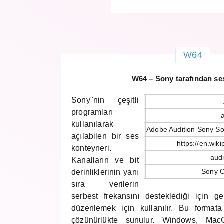
W64
W64 – Sony tarafından se
Sony"nin çeşitli
programları
kullanılarak
Adobe Audition Sony S
açılabilen bir ses
https://en.wik
konteyneri.
aud
Kanalların ve bit
Sony C
derinliklerinin yanı
sıra verilerin
serbest frekansını desteklediği için ge
düzenlemek için kullanılır. Bu format
çözünürlükte sunulur. Windows, Mac