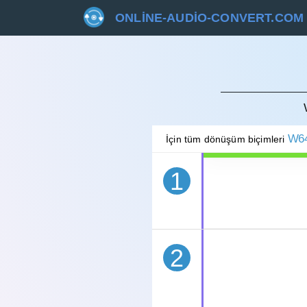
ONLINE-AUDIO-CONVERT.COM
İPTAL 
W6
İçin tüm dönüşüm biçimleri
1
2