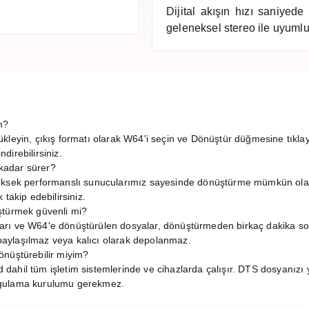
Dijital akışın hızı saniyede
geleneksel stereo ile uyumlu
m?
kleyin, çıkış formatı olarak W64'i seçin ve Dönüştür düğmesine tıkl
irebilirsiniz.
kadar sürer?
Yüksek performanslı sunucularımız sayesinde dönüştürme mümkün ola
takip edebilirsiniz.
ştürmek güvenli mi?
arı ve W64'e dönüştürülen dosyalar, dönüştürmeden birkaç dakika s
a paylaşılmaz veya kalıcı olarak depolanmaz.
önüştürebilir miyim?
ahil tüm işletim sistemlerinde ve cihazlarda çalışır. DTS dosyanızı 
ygulama kurulumu gerekmez.