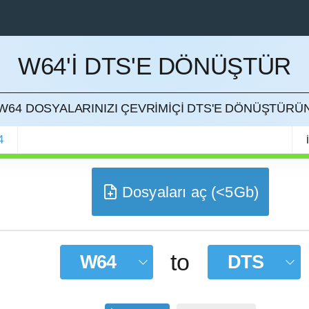
W64'I DTS'E DÖNÜŞTÜR
ETMEK
W64 DOSYALARINIZI ÇEVRIMIÇI DTS'E DÖNÜŞTÜRÜ
4
Dosyaları aç (<5Gb)
to
W64
DTS