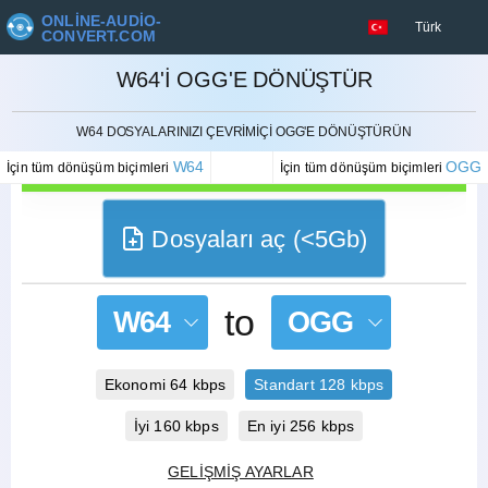
ONLINE-AUDIO-
Türk
CONVERT.COM
W64'I OGG'E DÖNÜŞTÜR
İPTAL ETMEK
W64 DOSYALARINIZI ÇEVRIMIÇI OGG'E DÖNÜŞTÜRÜN
W64
OGG
İçin tüm dönüşüm biçimleri
İçin tüm dönüşüm biçimleri
Dosyaları aç (<5Gb)
to
W64
OGG
Ekonomi 64 kbps
Standart 128 kbps
İyi 160 kbps
En iyi 256 kbps
GELIŞMIŞ AYARLAR