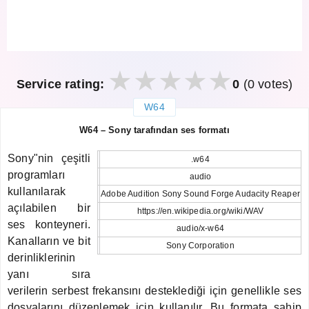
Service rating:
0
(0 votes)
W64
закрыть
W64 – Sony tarafından ses formatı
Sony"nin çeşitli
.w64
programları
audio
kullanılarak
Adobe Audition Sony Sound Forge Audacity Reaper
açılabilen bir
https://en.wikipedia.org/wiki/WAV
ses konteyneri.
audio/x-w64
Kanalların ve bit
Sony Corporation
derinliklerinin
yanı sıra
verilerin serbest frekansını desteklediği için genellikle ses
dosyalarını düzenlemek için kullanılır. Bu formata sahip