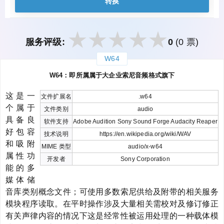
转换
服务评级:
0
(0 票)
W64
закрыть
W64：即所属属于大企业索尼音频格式旗下
这是一
文件扩展名
.w64
个属于
文件类别
audio
具备良
软件支持
Adobe Audition Sony Sound Forge Audacity Reaper
好包容
技术说明
https://en.wikipedia.org/wiki/WAV
和吸附
MIME 类型
audio/x-w64
属性功
开发者
Sony Corporation
能的多
媒体储
音库类别概念文件；可使用多数索尼供给及附带的相关服务
模块程序读取。在平时操作涉及大量相关需校对及修订修正
有关声律内容的情况下这是经常性被运用处理的一种载体模