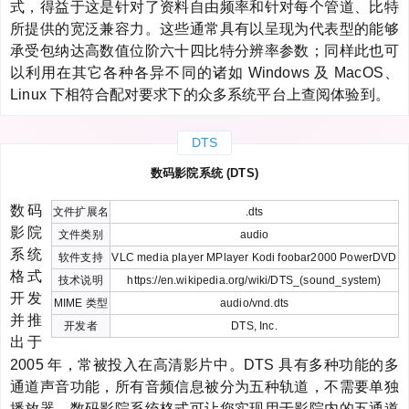
式，得益于这是针对了资料自由频率和针对每个管道、比特
所提供的宽泛兼容力。这些通常具有以呈现为代表型的能够
承受包纳达高数值位阶六十四比特分辨率参数；同样此也可
以利用在其它各种各异不同的诸如 Windows 及 MacOS、
Linux 下相符合配对要求下的众多系统平台上查阅体验到。
DTS
数码影院系统 (DTS)
数码
文件扩展名
.dts
影院
文件类别
audio
系统
软件支持
VLC media player MPlayer Kodi foobar2000 PowerDVD
格式
技术说明
https://en.wikipedia.org/wiki/DTS_(sound_system)
开发
MIME 类型
audio/vnd.dts
并推
开发者
DTS, Inc.
出于
2005 年，常被投入在高清影片中。DTS 具有多种功能的多
通道声音功能，所有音频信息被分为五种轨道，不需要单独
播放器。数码影院系统格式可让您实现用于影院内的五通道