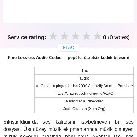
Service rating:
0
(0 votes)
FLAC
закрыть
Free Lossless Audio Codec — popüler ücretsiz kodek bileşeni
.flac
audio
VLC media player foobar2000 Audacity Amarok Banshee
https://en.wikipedia.org/wiki/FLAC
audio/flac audio/x-flac
Josh Coalson (Xiph.Org)
Sıkıştırıldığında ses kalitesini kaybetmeyen bir ses
dosyası. Üst düzey müzik ekipmanlarında müzik dinleyen
müzik severler arasında popülerdir. Avantajı ise, ses