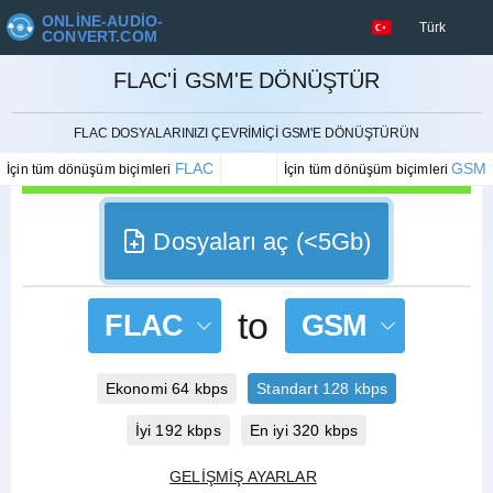
ONLINE-AUDIO-
Türk
CONVERT.COM
FLAC'I GSM'E DÖNÜŞTÜR
İPTAL ETMEK
FLAC DOSYALARINIZI ÇEVRIMIÇI GSM'E DÖNÜŞTÜRÜN
FLAC
GSM
İçin tüm dönüşüm biçimleri
İçin tüm dönüşüm biçimleri
Dosyaları aç (<5Gb)
to
FLAC
GSM
Ekonomi 64 kbps
Standart 128 kbps
İyi 192 kbps
En iyi 320 kbps
GELIŞMIŞ AYARLAR