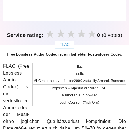
Service rating:
0
(0 votes)
FLAC
закрыть
Free Lossless Audio Codec ist ein beliebter kostenloser Codec
FLAC (Free
.flac
Lossless
audio
Audio
VLC media player foobar2000 Audacity Amarok Banshee
Codec) ist
https://en.wikipedia.org/wiki/FLAC
ein
audio/flac audio/x-flac
verlustfreier
Josh Coalson (Xiph.Org)
Audiocodec,
der Musik
ohne jeglichen Qualitätsverlust komprimiert. Die
Dateigröße reduziert sich dabei um 50–70 % gegenüber