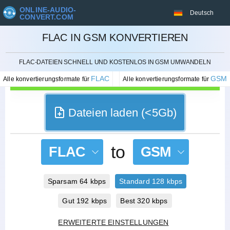
ONLINE-AUDIO-
Deutsch
CONVERT.COM
FLAC IN GSM KONVERTIEREN
STORNIEREN
FLAC-DATEIEN SCHNELL UND KOSTENLOS IN GSM UMWANDELN
FLAC
GSM
Alle konvertierungsformate für
Alle konvertierungsformate für
Dateien laden (<5Gb)
to
FLAC
GSM
Sparsam 64 kbps
Standard 128 kbps
Gut 192 kbps
Best 320 kbps
ERWEITERTE EINSTELLUNGEN