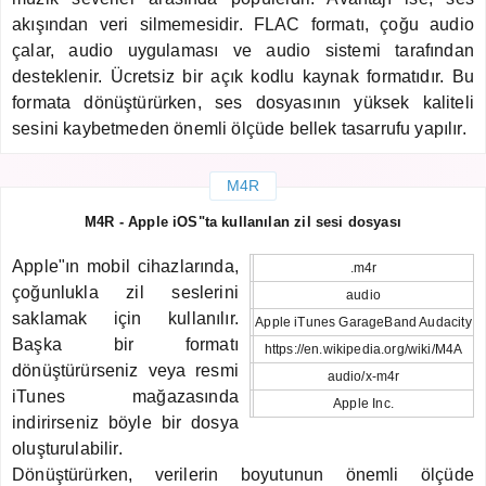
akışından veri silmemesidir. FLAC formatı, çoğu audio
çalar, audio uygulaması ve audio sistemi tarafından
desteklenir. Ücretsiz bir açık kodlu kaynak formatıdır. Bu
formata dönüştürürken, ses dosyasının yüksek kaliteli
sesini kaybetmeden önemli ölçüde bellek tasarrufu yapılır.
M4R
M4R - Apple iOS"ta kullanılan zil sesi dosyası
Apple"ın mobil cihazlarında,
.m4r
çoğunlukla zil seslerini
audio
saklamak için kullanılır.
Apple iTunes GarageBand Audacity
Başka bir formatı
https://en.wikipedia.org/wiki/M4A
dönüştürürseniz veya resmi
audio/x-m4r
iTunes mağazasında
Apple Inc.
indirirseniz böyle bir dosya
oluşturulabilir.
Dönüştürürken, verilerin boyutunun önemli ölçüde