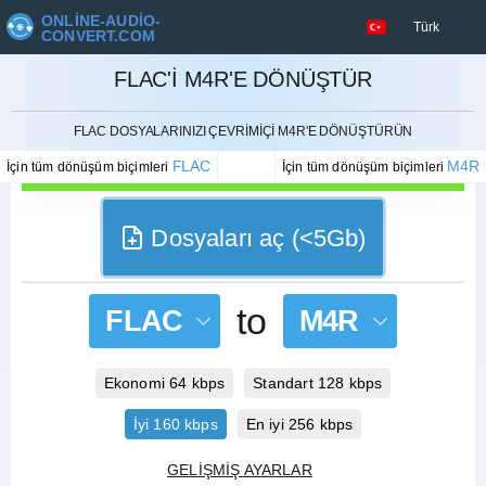
ONLINE-AUDIO-
Türk
CONVERT.COM
FLAC'I M4R'E DÖNÜŞTÜR
İPTAL ETMEK
FLAC DOSYALARINIZI ÇEVRIMIÇI M4R'E DÖNÜŞTÜRÜN
FLAC
M4R
İçin tüm dönüşüm biçimleri
İçin tüm dönüşüm biçimleri
Dosyaları aç (<5Gb)
to
FLAC
M4R
Ekonomi 64 kbps
Standart 128 kbps
İyi 160 kbps
En iyi 256 kbps
GELIŞMIŞ AYARLAR