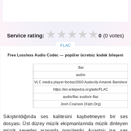
Service rating:
0
(0 votes)
FLAC
закрыть
Free Lossless Audio Codec — popüler ücretsiz kodek bileşeni
.flac
audio
VLC media player foobar2000 Audacity Amarok Banshee
https://en.wikipedia.org/wiki/FLAC
audio/flac audio/x-flac
Josh Coalson (Xiph.Org)
Sıkıştırıldığında ses kalitesini kaybetmeyen bir ses
dosyası. Üst düzey müzik ekipmanlarında müzik dinleyen
müzik severler arasında popülerdir. Avantajı ise, ses