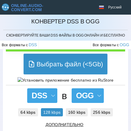
ONLINE-AUDIO-
Русский
CONVERT.COM
КОНВЕРТЕР DSS В OGG
ОТМЕНИТЬ
СКОНВЕРТИРУЙТЕ ВАШИ DSS ФАЙЛЫ В OGG ОНЛАЙН И БЕСПЛАТНО
DSS
OGG
Все форматы с
Все форматы с
Выбрать файл (<5Gb)
в
DSS
OGG
64 kbps
128 kbps
160 kbps
256 kbps
ДОПОЛНИТЕЛЬНО