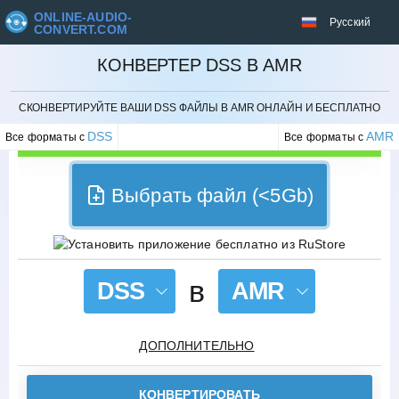
ONLINE-AUDIO-
Русский
CONVERT.COM
КОНВЕРТЕР DSS В AMR
ОТМЕНИТЬ
СКОНВЕРТИРУЙТЕ ВАШИ DSS ФАЙЛЫ В AMR ОНЛАЙН И БЕСПЛАТНО
DSS
AMR
Все форматы с
Все форматы с
Выбрать файл (<5Gb)
в
DSS
AMR
ДОПОЛНИТЕЛЬНО
КОНВЕРТИРОВАТЬ