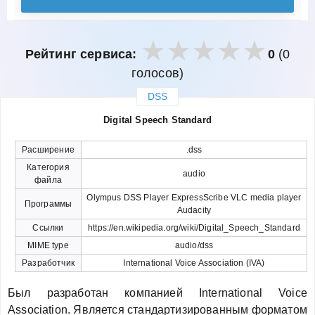
Рейтинг сервиса:
0
(0
голосов)
DSS
закрыть
Digital Speech Standard
Расширение
.dss
Категория
audio
файла
Olympus DSS Player ExpressScribe VLC media player
Программы
Audacity
Ссылки
https://en.wikipedia.org/wiki/Digital_Speech_Standard
MIME type
audio/dss
Разработчик
International Voice Association (IVA)
Был разработан компанией International Voice
Association. Является стандартизированным форматом