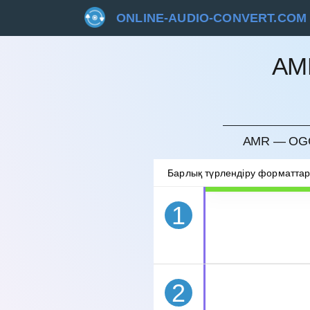
ONLINE-AUDIO-CONVERT.COM
AM
БОЛДЫ
AMR — OGG
Барлық түрлендіру форматта
1
2