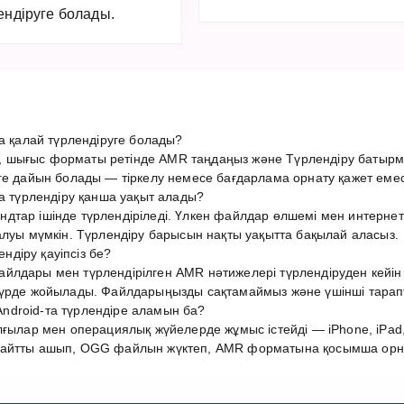
ендіруге болады.
қалай түрлендіруге болады?
 шығыс форматы ретінде AMR таңдаңыз және Түрлендіру батырма
ге дайын болады — тіркелу немесе бағдарлама орнату қажет емес
түрлендіру қанша уақыт алады?
дтар ішінде түрлендіріледі. Үлкен файлдар өлшемі мен интерн
алуы мүмкін. Түрлендіру барысын нақты уақытта бақылай аласыз.
діру қауіпсіз бе?
лдары мен түрлендірілген AMR нәтижелері түрлендіруден кейін 1
түрде жойылады. Файлдарыңызды сақтамаймыз және үшінші тарап
droid-та түрлендіре аламын ба?
лғылар мен операциялық жүйелерде жұмыс істейді — iPhone, iPad,
сайтты ашып, OGG файлын жүктеп, AMR форматына қосымша орнат