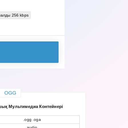
алды 256 kbps
OGG
шық Мультимедиа Контейнері
.ogg .oga
audio