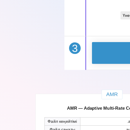
Үне
3
AMR
AMR — Adaptive Multi-Rate С
Файл кеңейтімі
.
Файл санаты
a