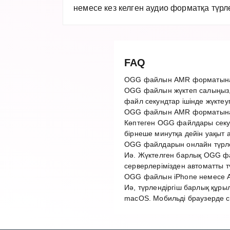
немесе кез келген аудио форматқа түрл
FAQ
OGG файлын AMR форматына 
OGG файлын жүктеп салыңыз,
файл секундтар ішінде жүктеу
OGG файлын AMR форматына 
Көптеген OGG файлдары секун
бірнеше минутқа дейін уақыт 
OGG файлдарын онлайн түрлен
Иә. Жүктелген барлық OGG фай
серверлерімізден автоматты 
OGG файлын iPhone немесе An
Иә, түрлендіргіш барлық құры
macOS. Мобильді браузерде 