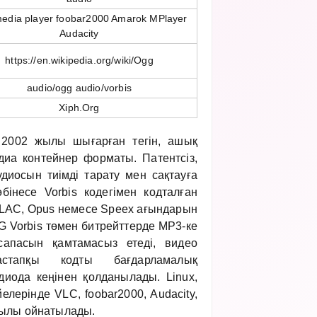
edia player foobar2000 Amarok MPlayer
Audacity
https://en.wikipedia.org/wiki/Ogg
audio/ogg audio/vorbis
Xiph.Org
2002 жылы шығарған тегін, ашық
диа контейнер форматы. Патентсіз,
диосын тиімді тарату мен сақтауға
інесе Vorbis кодегімен кодталған
FLAC, Opus немесе Speex ағындарын
 Vorbis төмен битрейттерде MP3-ке
апасын қамтамасыз етеді, видео
стапқы кодты бағдарламалық
диода кеңінен қолданылады. Linux,
лерінде VLC, foobar2000, Audacity,
ылы ойнатылады.