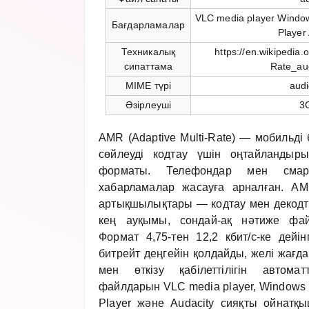
VLC media player Windo
Бағдарламалар
Player
Техникалық
https://en.wikipedia.
сипаттама
Rate_au
MIME түрі
aud
Әзірлеуші
3
AMR (Adaptive Multi-Rate) — мобильді 
сөйлеуді кодтау үшін оңтайландыр
форматы. Телефондар мен смар
хабарламалар жасауға арналған. A
артықшылықтары — кодтау мен декод
кең ауқымы, сондай-ақ нәтиже фай
Формат 4,75-тен 12,2 кбит/с-ке дейі
битрейт деңгейін қолдайды, желі жағ
мен өткізу қабілеттілігін автома
файлдарын VLC media player, Windows M
Player және Audacity сияқты ойнатқ