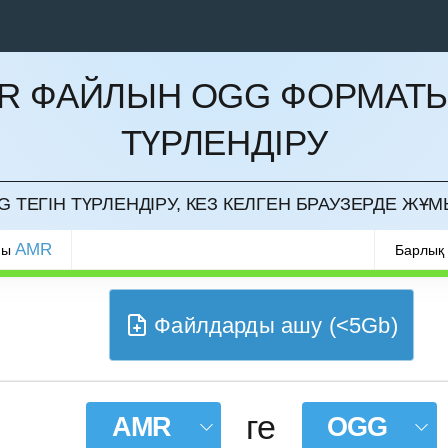
R ФАЙЛЫН OGG ФОРМАТ
ТҮРЛЕНДІРУ
РМАУ
 ТЕГІН ТҮРЛЕНДІРУ, КЕЗ КЕЛГЕН БРАУЗЕРДЕ ЖҰМ
AMR
ры
Барлық
Файлдарды ашу (<5Gb)
ге
AMR
OGG