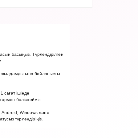
сын басыңыз. Түрлендірілген
.
ет жылдамдығына байланысты
 сағат ішінде
тармен бөліспейміз.
 Android, Windows және
усыз түрлендіріңіз.