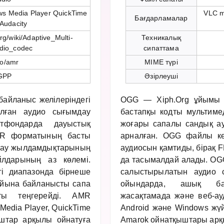
ws Media Player QuickTime
VLC m
Бағдарламалар
 Audacity
org/wiki/Adaptive_Multi-
Техникалық
dio_codec
сипаттама
io/amr
MIME түрі
GPP
Әзірлеуші
байланыс желілеріндегі
OGG — Xiph.Org ұйымы 
ылған аудио сығымдау
бастапқы кодты мультиме
тфондарда дауыстық
жоғары сапалы сандық ау
MR форматының басты
арналған. OGG файлы көб
тау жылдамдықтарының
аудиосын қамтиды, бірақ 
лдарының аз көлемі.
да тасымалдай алады. OGG
нгі диапазонда бірнеше
салыстырылатын аудио с
дайына байланысты сапа
ойындарда, ашық ба
тты теңгерейді. AMR
жасақтамада және веб-ау
edia Player, QuickTime
Android және Windows жүйе
ыштар арқылы ойнатуға
Amarok ойнатқыштары арқ