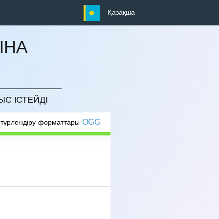
Қазақша
ЫНА
ЫС ІСТЕЙДІ
OGG
 түрлендіру форматтары