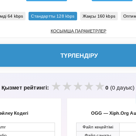
мді 64 kbps
Стандартты 128 kbps
Жақсы 160 kbps
Оптим
ҚОСЫМША ПАРАМЕТРЛЕР
ТҮРЛЕНДІРУ
Қызмет рейтингі:
0
(0 дауыс)
өйлеу Кодегі
OGG — Xiph.Org А
amr
Файл кеңейтімі
udio
Файл санаты