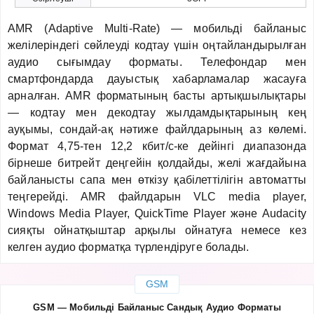
AMR (Adaptive Multi-Rate) — мобильді байланыс
желілеріндегі сөйлеуді кодтау үшін оңтайландырылған
аудио сығымдау форматы. Телефондар мен
смартфондарда дауыстық хабарламалар жасауға
арналған. AMR форматының басты артықшылықтары
— кодтау мен декодтау жылдамдықтарының кең
ауқымы, сондай-ақ нәтиже файлдарының аз көлемі.
Формат 4,75-тен 12,2 кбит/с-ке дейінгі диапазонда
бірнеше битрейт деңгейін қолдайды, желі жағдайына
байланысты сапа мен өткізу қабілеттілігін автоматты
теңгерейді. AMR файлдарын VLC media player,
Windows Media Player, QuickTime Player және Audacity
сияқты ойнатқыштар арқылы ойнатуға немесе кез
келген аудио форматқа түрлендіруге болады.
GSM
GSM — Мобильді Байланыс Сандық Аудио Форматы