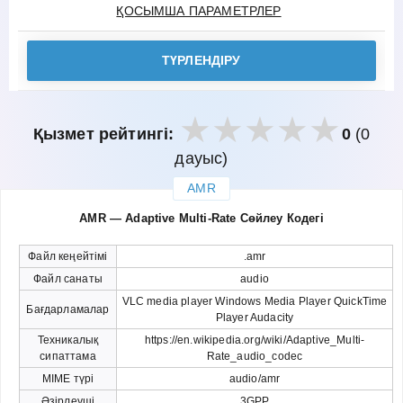
ҚОСЫМША ПАРАМЕТРЛЕР
ТҮРЛЕНДІРУ
Қызмет рейтингі:
0
(0
дауыс)
AMR
закрыть
AMR — Adaptive Multi-Rate Сөйлеу Кодегі
Файл кеңейтімі
.amr
Файл санаты
audio
VLC media player Windows Media Player QuickTime
Бағдарламалар
Player Audacity
Техникалық
https://en.wikipedia.org/wiki/Adaptive_Multi-
сипаттама
Rate_audio_codec
MIME түрі
audio/amr
Әзірлеуші
3GPP