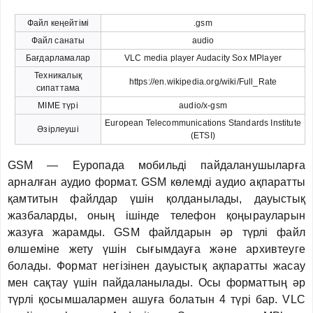
Файл кеңейтімі
.gsm
Файл санаты
audio
Бағдарламалар
VLC media player Audacity Sox MPlayer
Техникалық
https://en.wikipedia.org/wiki/Full_Rate
сипаттама
MIME түрі
audio/x-gsm
European Telecommunications Standards Institute
Әзірлеуші
(ETSI)
GSM — Еуропада мобильді пайдаланушыларға
арналған аудио формат. GSM көлемді аудио ақпаратты
қамтитын файлдар үшін қолданылады, дауыстық
жазбаларды, оның ішінде телефон қоңырауларын
жазуға жарамды. GSM файлдарын әр түрлі файл
өлшеміне жету үшін сығымдауға және архивтеуге
болады. Формат негізінен дауыстық ақпаратты жасау
мен сақтау үшін пайдаланылады. Осы форматтың әр
түрлі қосымшалармен ашуға болатын 4 түрі бар. VLC