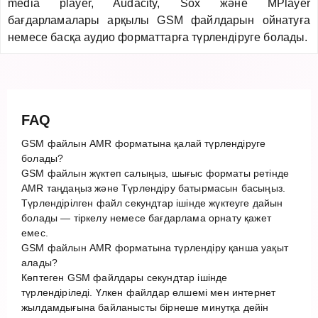
media player, Audacity, Sox және MPlayer
бағдарламалары арқылы GSM файлдарын ойнатуға
немесе басқа аудио форматтарға түрлендіруге болады.
FAQ
GSM файлын AMR форматына қалай түрлендіруге
болады?
GSM файлын жүктеп салыңыз, шығыс форматы ретінде
AMR таңдаңыз және Түрлендіру батырмасын басыңыз.
Түрлендірілген файл секундтар ішінде жүктеуге дайын
болады — тіркелу немесе бағдарлама орнату қажет
емес.
GSM файлын AMR форматына түрлендіру қанша уақыт
алады?
Көптеген GSM файлдары секундтар ішінде
түрлендіріледі. Үлкен файлдар өлшемі мен интернет
жылдамдығына байланысты бірнеше минутқа дейін