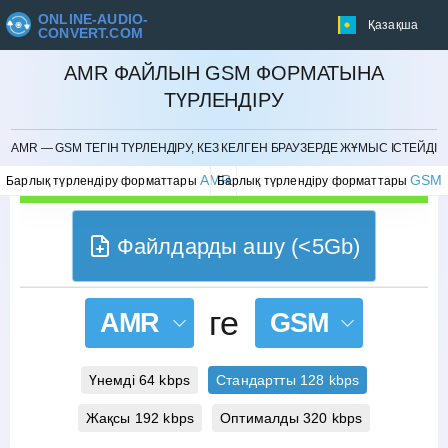
ONLINE-AUDIO-
Қазақша
CONVERT.COM
AMR ФАЙЛЫН GSM ФОРМАТЫНА
ТҮРЛЕНДІРУ
БОЛДЫРМАУ
AMR — GSM ТЕГІН ТҮРЛЕНДІРУ, КЕЗ КЕЛГЕН БРАУЗЕРДЕ ЖҰМЫС ІСТЕЙДІ
AMR
GSM
Барлық түрлендіру форматтары
Барлық түрлендіру форматтары
Файлдарды ашу (<5Gb)
ге
AMR
GSM
Үнемді 64 kbps
Стандартты 128 kbps
Жақсы 192 kbps
Оптималды 320 kbps