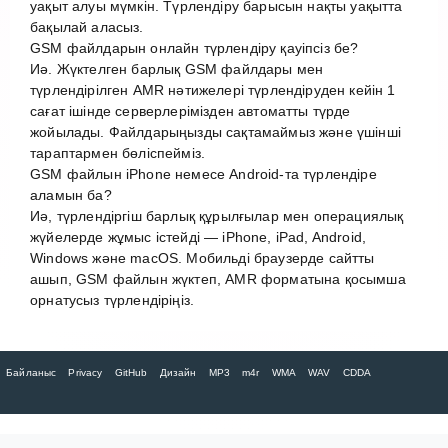
уақыт алуы мүмкін. Түрлендіру барысын нақты уақытта
бақылай аласыз.
GSM файлдарын онлайн түрлендіру қауіпсіз бе?
Иә. Жүктелген барлық GSM файлдары мен
түрлендірілген AMR нәтижелері түрлендіруден кейін 1
сағат ішінде серверлерімізден автоматты түрде
жойылады. Файлдарыңызды сақтамаймыз және үшінші
тараптармен бөліспейміз.
GSM файлын iPhone немесе Android-та түрлендіре
аламын ба?
Иә, түрлендіргіш барлық құрылғылар мен операциялық
жүйелерде жұмыс істейді — iPhone, iPad, Android,
Windows және macOS. Мобильді браузерде сайтты
ашып, GSM файлын жүктеп, AMR форматына қосымша
орнатусыз түрлендіріңіз.
Байланыс
Privacy
GitHub
Дизайн
MP3
m4r
WMA
WAV
CDDA