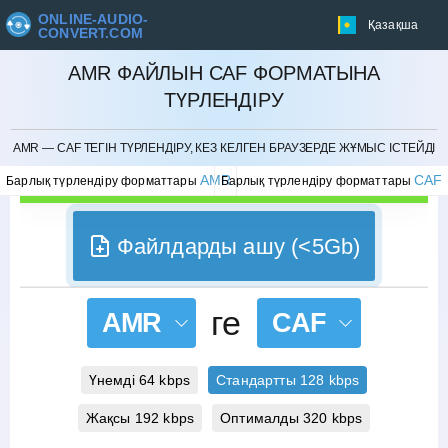
ONLINE-AUDIO-
Қазақша
CONVERT.COM
AMR ФАЙЛЫН CAF ФОРМАТЫНА
ТҮРЛЕНДІРУ
БОЛДЫРМАУ
AMR — CAF ТЕГІН ТҮРЛЕНДІРУ, КЕЗ КЕЛГЕН БРАУЗЕРДЕ ЖҰМЫС ІСТЕЙДІ
AMR
CAF
Барлық түрлендіру форматтары
Барлық түрлендіру форматтары
Файлдарды ашу (<5Gb)
ге
AMR
CAF
Үнемді 64 kbps
Стандартты 128 kbps
Жақсы 192 kbps
Оптималды 320 kbps