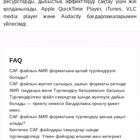
ресурстарды, дыбыстық эффекттерді сақтау үшін жиі
қолданылады. Apple QuickTime Player, iTunes, VLC
media player және Audacity бағдарламаларымен
үйлесімді.
FAQ
CAF файлын AMR форматына қалай түрлендіруге
болады?
CAF файлын жүктеп салыңыз, шығыс форматы ретінде
AMR таңдаңыз және Түрлендіру батырмасын басыңыз.
Түрлендірілген файл секундтар ішінде жүктеуге дайын
болады — тіркелу немесе бағдарлама орнату қажет
емес.
CAF файлын AMR форматына түрлендіру қанша уақыт
алады?
Көптеген CAF файлдары секундтар ішінде
түрлендіріледі. Үлкен файлдар өлшемі мен интернет