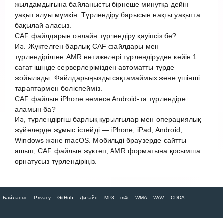
жылдамдығына байланысты бірнеше минутқа дейін
уақыт алуы мүмкін. Түрлендіру барысын нақты уақытта
бақылай аласыз.
CAF файлдарын онлайн түрлендіру қауіпсіз бе?
Иә. Жүктелген барлық CAF файлдары мен
түрлендірілген AMR нәтижелері түрлендіруден кейін 1
сағат ішінде серверлерімізден автоматты түрде
жойылады. Файлдарыңызды сақтамаймыз және үшінші
тараптармен бөліспейміз.
CAF файлын iPhone немесе Android-та түрлендіре
аламын ба?
Иә, түрлендіргіш барлық құрылғылар мен операциялық
жүйелерде жұмыс істейді — iPhone, iPad, Android,
Windows және macOS. Мобильді браузерде сайтты
ашып, CAF файлын жүктеп, AMR форматына қосымша
орнатусыз түрлендіріңіз.
Байланыс
Privacy
GitHub
Дизайн
MP3
m4r
WMA
WAV
CDDA