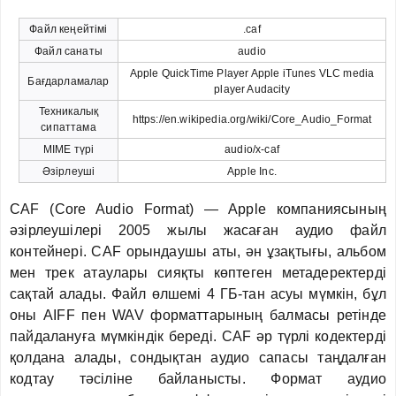
Файл кеңейтімі
.caf
Файл санаты
audio
Apple QuickTime Player Apple iTunes VLC media
Бағдарламалар
player Audacity
Техникалық
https://en.wikipedia.org/wiki/Core_Audio_Format
сипаттама
MIME түрі
audio/x-caf
Әзірлеуші
Apple Inc.
CAF (Core Audio Format) — Apple компаниясының
әзірлеушілері 2005 жылы жасаған аудио файл
контейнері. CAF орындаушы аты, ән ұзақтығы, альбом
мен трек атаулары сияқты көптеген метадеректерді
сақтай алады. Файл өлшемі 4 ГБ-тан асуы мүмкін, бұл
оны AIFF пен WAV форматтарының балмасы ретінде
пайдалануға мүмкіндік береді. CAF әр түрлі кодектерді
қолдана алады, сондықтан аудио сапасы таңдалған
кодтау тәсіліне байланысты. Формат аудио