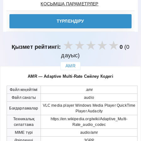
ҚОСЫМША ПАРАМЕТРЛЕР
ТҮРЛЕНДІРУ
Қызмет рейтингі:
0
(0
дауыс)
AMR
закрыть
AMR — Adaptive Multi-Rate Сөйлеу Кодегі
Файл кеңейтімі
.amr
Файл санаты
audio
VLC media player Windows Media Player QuickTime
Бағдарламалар
Player Audacity
Техникалық
https://en.wikipedia.org/wiki/Adaptive_Multi-
сипаттама
Rate_audio_codec
MIME түрі
audio/amr
Әзірлеуші
3GPP