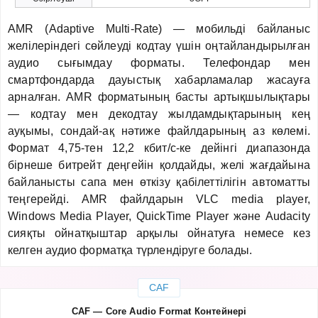
AMR (Adaptive Multi-Rate) — мобильді байланыс
желілеріндегі сөйлеуді кодтау үшін оңтайландырылған
аудио сығымдау форматы. Телефондар мен
смартфондарда дауыстық хабарламалар жасауға
арналған. AMR форматының басты артықшылықтары
— кодтау мен декодтау жылдамдықтарының кең
ауқымы, сондай-ақ нәтиже файлдарының аз көлемі.
Формат 4,75-тен 12,2 кбит/с-ке дейінгі диапазонда
бірнеше битрейт деңгейін қолдайды, желі жағдайына
байланысты сапа мен өткізу қабілеттілігін автоматты
теңгерейді. AMR файлдарын VLC media player,
Windows Media Player, QuickTime Player және Audacity
сияқты ойнатқыштар арқылы ойнатуға немесе кез
келген аудио форматқа түрлендіруге болады.
CAF
CAF — Core Audio Format Контейнері