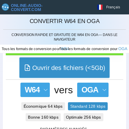
ONLINE-AUDIO-
Français
CONVERT.COM
CONVERTIR W64 EN OGA
ANNULER
CONVERSION RAPIDE ET GRATUITE DE W64 EN OGA — DANS LE
NAVIGATEUR
W64
OGA
Tous les formats de conversion pour
Tous les formats de conversion pour
Ouvrir des fichiers (<5Gb)
vers
W64
OGA
Économique 64 kbps
Standard 128 kbps
Bonne 160 kbps
Optimale 256 kbps