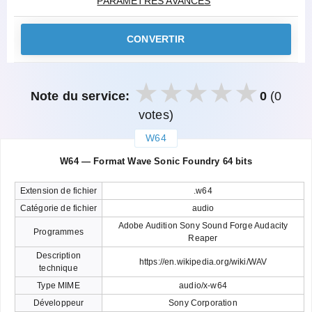
PARAMÈTRES AVANCÉS
CONVERTIR
Note du service:
0
(0
votes)
W64
закрыть
W64 — Format Wave Sonic Foundry 64 bits
Extension de fichier
.w64
Catégorie de fichier
audio
Adobe Audition Sony Sound Forge Audacity
Programmes
Reaper
Description
https://en.wikipedia.org/wiki/WAV
technique
Type MIME
audio/x-w64
Développeur
Sony Corporation