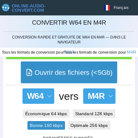
ONLINE-AUDIO-
Français
CONVERT.COM
CONVERTIR W64 EN M4R
ANNULER
CONVERSION RAPIDE ET GRATUITE DE W64 EN M4R — DANS LE
NAVIGATEUR
W64
M4R
Tous les formats de conversion pour
Tous les formats de conversion pour
Ouvrir des fichiers (<5Gb)
vers
W64
M4R
Économique 64 kbps
Standard 128 kbps
Bonne 160 kbps
Optimale 256 kbps