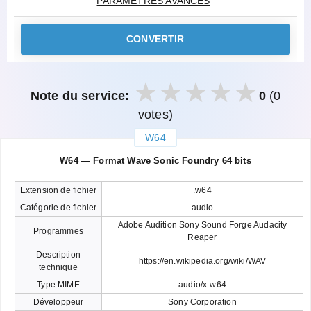
PARAMÈTRES AVANCÉS
CONVERTIR
Note du service:
0
(0
votes)
W64
закрыть
W64 — Format Wave Sonic Foundry 64 bits
Extension de fichier
.w64
Catégorie de fichier
audio
Adobe Audition Sony Sound Forge Audacity
Programmes
Reaper
Description
https://en.wikipedia.org/wiki/WAV
technique
Type MIME
audio/x-w64
Développeur
Sony Corporation