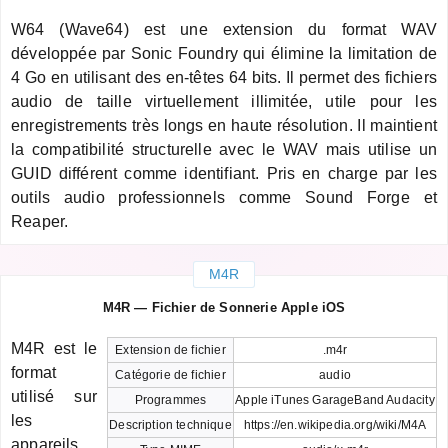
W64 (Wave64) est une extension du format WAV
développée par Sonic Foundry qui élimine la limitation de
4 Go en utilisant des en-têtes 64 bits. Il permet des fichiers
audio de taille virtuellement illimitée, utile pour les
enregistrements très longs en haute résolution. Il maintient
la compatibilité structurelle avec le WAV mais utilise un
GUID différent comme identifiant. Pris en charge par les
outils audio professionnels comme Sound Forge et
Reaper.
M4R
M4R — Fichier de Sonnerie Apple iOS
M4R est le
Extension de fichier
.m4r
format
Catégorie de fichier
audio
utilisé sur
Programmes
Apple iTunes GarageBand Audacity
les
Description technique
https://en.wikipedia.org/wiki/M4A
appareils