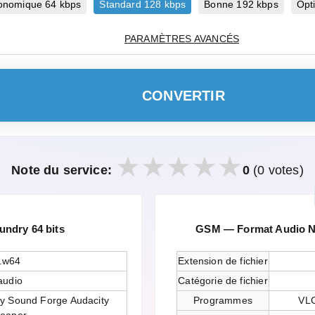
onomique 64 kbps
Standard 128 kbps
Bonne 192 kbps
Opt
PARAMÈTRES AVANCÉS
CONVERTIR
Note du service:
0
(0 votes)
ndry 64 bits
GSM — Format Audio Nu
.w64
Extension de fichier
audio
Catégorie de fichier
y Sound Forge Audacity
Programmes
VLC