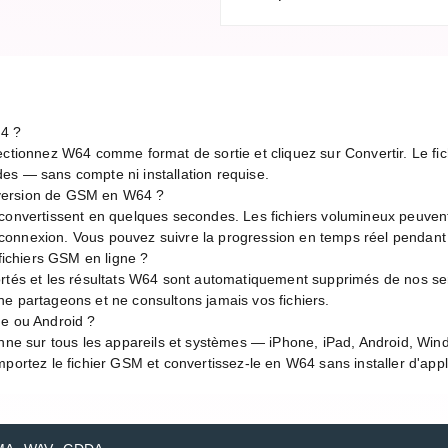
4 ?
ectionnez W64 comme format de sortie et cliquez sur Convertir. Le fich
es — sans compte ni installation requise.
version de GSM en W64 ?
 convertissent en quelques secondes. Les fichiers volumineux peuven
de connexion. Vous pouvez suivre la progression en temps réel pendant
 fichiers GSM en ligne ?
ortés et les résultats W64 sont automatiquement supprimés de nos ser
e partageons et ne consultons jamais vos fichiers.
ne ou Android ?
onne sur tous les appareils et systèmes — iPhone, iPad, Android, Wi
portez le fichier GSM et convertissez-le en W64 sans installer d'appl