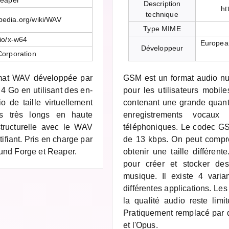
eaper
Description
ht
technique
ipedia.org/wiki/WAV
Type MIME
io/x-w64
European
Développeur
orporation
mat WAV développée par
GSM est un format audio n
 4 Go en utilisant des en-
pour les utilisateurs mobiles
o de taille virtuellement
contenant une grande quanti
nts très longs en haute
enregistrements vocaux 
 structurelle avec le WAV
téléphoniques. Le codec GS
ifiant. Pris en charge par
de 13 kbps. On peut compre
und Forge et Reaper.
obtenir une taille différent
pour créer et stocker des
musique. Il existe 4 vari
différentes applications. Le
la qualité audio reste li
Pratiquement remplacé par
et l'Opus.