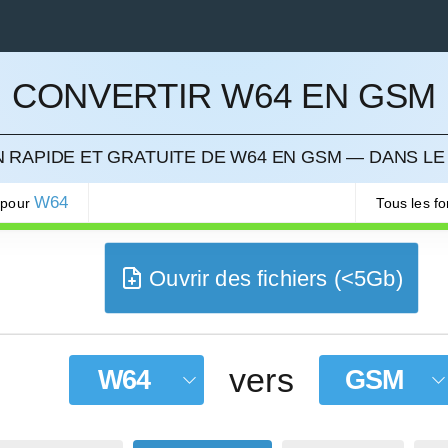
CONVERTIR W64 EN GSM
LER
 RAPIDE ET GRATUITE DE W64 EN GSM — DANS LE
W64
 pour
Tous les f
Ouvrir des fichiers (<5Gb)
vers
W64
GSM