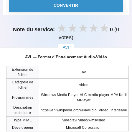
CONVERTIR
Note du service:
0
(0
votes)
AVI
закрыть
AVI — Format d'Entrelacement Audio-Vidéo
Extension de
.avi
fichier
Catégorie de
video
fichier
Windows Media Player VLC media player MPV Kodi
Programmes
MPlayer
Description
https://en.wikipedia.org/wiki/Audio_Video_Interleave
technique
Type MIME
video/avi video/x-msvideo
Développeur
Microsoft Corporation