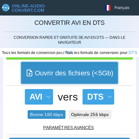
ONLINE-AUDIO-
Français
CONVERT.COM
CONVERTIR AVI EN DTS
ANNULER
CONVERSION RAPIDE ET GRATUITE DE AVI EN DTS — DANS LE
NAVIGATEUR
AVI
DTS
Tous les formats de conversion pour
Tous les formats de conversion pour
Ouvrir des fichiers (<5Gb)
vers
AVI
DTS
Bonne 160 kbps
Optimale 256 kbps
PARAMÈTRES AVANCÉS