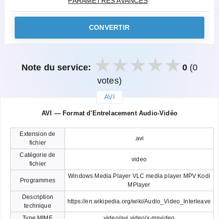
PARAMÈTRES AVANCÉS
CONVERTIR
Note du service:
0
(0
votes)
AVI
закрыть
AVI — Format d'Entrelacement Audio-Vidéo
Extension de
.avi
fichier
Catégorie de
video
fichier
Windows Media Player VLC media player MPV Kodi
Programmes
MPlayer
Description
https://en.wikipedia.org/wiki/Audio_Video_Interleave
technique
Type MIME
video/avi video/x-msvideo