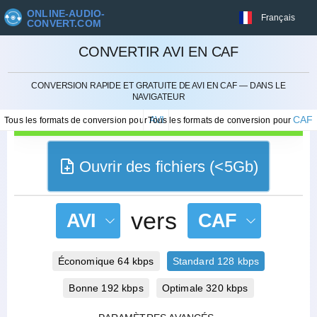
ONLINE-AUDIO-
Français
CONVERT.COM
CONVERTIR AVI EN CAF
ANNULER
CONVERSION RAPIDE ET GRATUITE DE AVI EN CAF — DANS LE
NAVIGATEUR
AVI
CAF
Tous les formats de conversion pour
Tous les formats de conversion pour
Ouvrir des fichiers (<5Gb)
vers
AVI
CAF
Économique 64 kbps
Standard 128 kbps
Bonne 192 kbps
Optimale 320 kbps