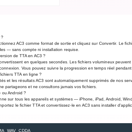
 ?
ctionnez AC3 comme format de sortie et cliquez sur Convertir. Le fichi
es — sans compte ni installation requise.
ersion de TTA en AC3 ?
 convertissent en quelques secondes. Les fichiers volumineux peuvent
de connexion. Vous pouvez suivre la progression en temps réel pendant
fichiers TTA en ligne ?
rtés et les résultats AC3 sont automatiquement supprimés de nos serv
e partageons et ne consultons jamais vos fichiers.
e ou Android ?
onne sur tous les appareils et systèmes — iPhone, iPad, Android, Wi
portez le fichier TTA et convertissez-le en AC3 sans installer d'applic
MA
WAV
CDDA