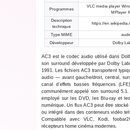
VLC media player Win
Programmes
MPlayer 
Description
https://en.wikipedia.
technique
Type MIME
audi
Développeur
Dolby La
AC3 est le codec audio utilisé dans Dol
son surround développée par Dolby Labor
1991. Les fichiers AC3 transportent typi
audio — avant gauche/droit, central, sur
canal d'effets basses fréquences (LF
communément appelé son surround 5.1. 
employé sur les DVD, les Blu-ray et les 
numérique. Un flux AC3 peut être stock
ou intégré dans des conteneurs vidéo t
Compatible avec VLC, Kodi, foobar2
récepteurs home cinéma modernes.