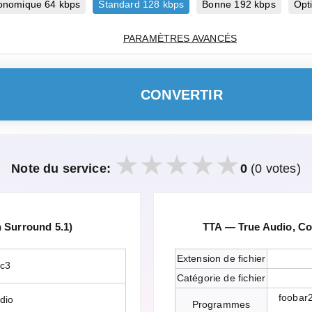
onomique 64 kbps
Standard 128 kbps
Bonne 192 kbps
Opt
PARAMÈTRES AVANCÉS
CONVERTIR
Note du service:
0
(0 votes)
 Surround 5.1)
TTA — True Audio, C
Extension de fichier
ac3
Catégorie de fichier
foobar
dio
Programmes