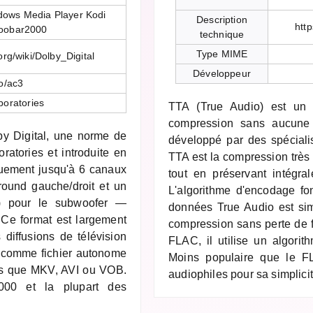
dows Media Player Kodi
Description
http
foobar2000
technique
Type MIME
org/wiki/Dolby_Digital
Développeur
o/ac3
boratories
TTA (True Audio) est un 
compression sans aucune 
by Digital, une norme de
développé par des spéciali
atories et introduite en
TTA est la compression très 
quement jusqu'à 6 canaux
tout en préservant intégral
round gauche/droit et un
L'algorithme d'encodage fo
E) pour le subwoofer —
données True Audio est sim
Ce format est largement
compression sans perte de f
diffusions de télévision
FLAC, il utilise un algorith
é comme fichier autonome
Moins populaire que le F
els que MKV, AVI ou VOB.
audiophiles pour sa simplicit
000 et la plupart des