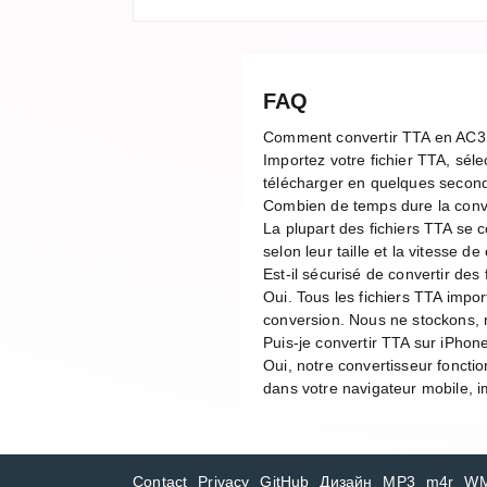
FAQ
Comment convertir TTA en AC3
Importez votre fichier TTA, séle
télécharger en quelques second
Combien de temps dure la conv
La plupart des fichiers TTA se
selon leur taille et la vitesse 
Est-il sécurisé de convertir des 
Oui. Tous les fichiers TTA impo
conversion. Nous ne stockons, n
Puis-je convertir TTA sur iPhon
Oui, notre convertisseur foncti
dans votre navigateur mobile, im
Contact
Privacy
GitHub
Дизайн
MP3
m4r
W