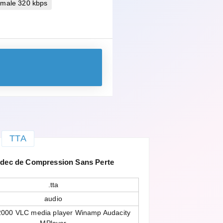
imale 320 kbps
TTA
odec de Compression Sans Perte
.tta
audio
2000 VLC media player Winamp Audacity