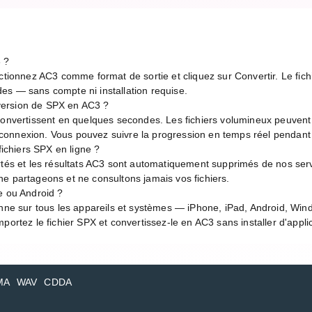
 ?
ctionnez AC3 comme format de sortie et cliquez sur Convertir. Le fichi
es — sans compte ni installation requise.
version de SPX en AC3 ?
 convertissent en quelques secondes. Les fichiers volumineux peuven
de connexion. Vous pouvez suivre la progression en temps réel pendant
fichiers SPX en ligne ?
rtés et les résultats AC3 sont automatiquement supprimés de nos serv
e partageons et ne consultons jamais vos fichiers.
e ou Android ?
onne sur tous les appareils et systèmes — iPhone, iPad, Android, Wi
portez le fichier SPX et convertissez-le en AC3 sans installer d'appli
MA
WAV
CDDA