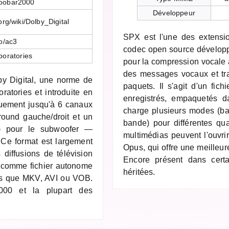
foobar2000
Développeur
org/wiki/Dolby_Digital
SPX est l'une des extensi
o/ac3
codec open source développ
boratories
pour la compression vocale à 
des messages vocaux et tra
by Digital, une norme de
paquets. Il s'agit d'un fi
atories et introduite en
enregistrés, empaquetés 
quement jusqu'à 6 canaux
charge plusieurs modes (ban
round gauche/droit et un
bande) pour différentes qua
E) pour le subwoofer —
multimédias peuvent l'ouvri
Ce format est largement
Opus, qui offre une meilleur
diffusions de télévision
Encore présent dans certa
é comme fichier autonome
héritées.
els que MKV, AVI ou VOB.
000 et la plupart des