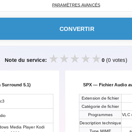
PARAMÈTRES AVANCÉS
CONVERTIR
Note du service:
0
(0 votes)
 Surround 5.1)
SPX — Fichier Audio a
Extension de fichier
ac3
Catégorie de fichier
Programmes
VLC 
dio
Description technique
dows Media Player Kodi
Type MIME
a