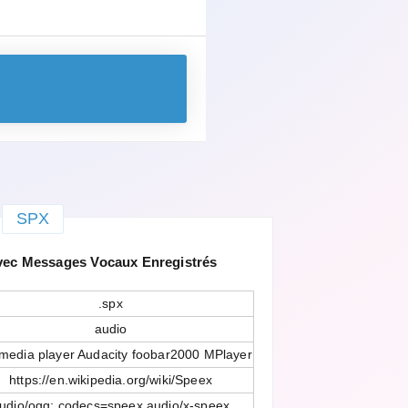
SPX
vec Messages Vocaux Enregistrés
.spx
audio
media player Audacity foobar2000 MPlayer
https://en.wikipedia.org/wiki/Speex
udio/ogg; codecs=speex audio/x-speex