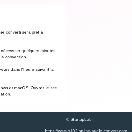
er converti sera prêt à
t nécessiter quelques minutes
 la conversion.
eurs dans l'heure suivant la
ndows et macOS. Ouvrez le site
cation.
© StartupLab
https://www.s102.online-audio-convert.com