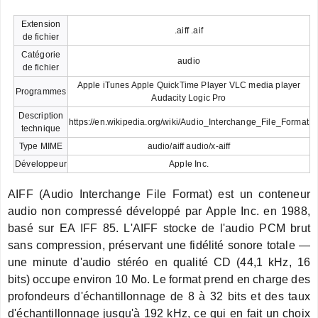
Extension
.aiff .aif
de fichier
Catégorie
audio
de fichier
Apple iTunes Apple QuickTime Player VLC media player
Programmes
Audacity Logic Pro
Description
https://en.wikipedia.org/wiki/Audio_Interchange_File_Format
technique
Type MIME
audio/aiff audio/x-aiff
Développeur
Apple Inc.
AIFF (Audio Interchange File Format) est un conteneur
audio non compressé développé par Apple Inc. en 1988,
basé sur EA IFF 85. L'AIFF stocke de l'audio PCM brut
sans compression, préservant une fidélité sonore totale —
une minute d'audio stéréo en qualité CD (44,1 kHz, 16
bits) occupe environ 10 Mo. Le format prend en charge des
profondeurs d'échantillonnage de 8 à 32 bits et des taux
d'échantillonnage jusqu'à 192 kHz, ce qui en fait un choix