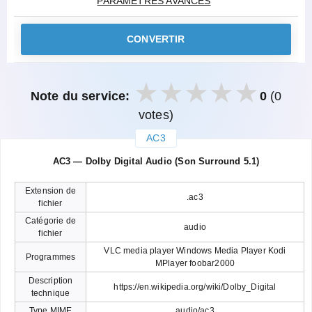
PARAMÈTRES AVANCÉS
CONVERTIR
Note du service:
0
(0
votes)
AC3
закрыть
AC3 — Dolby Digital Audio (Son Surround 5.1)
Extension de
.ac3
fichier
Catégorie de
audio
fichier
VLC media player Windows Media Player Kodi
Programmes
MPlayer foobar2000
Description
https://en.wikipedia.org/wiki/Dolby_Digital
technique
Type MIME
audio/ac3