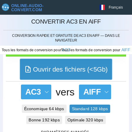
ONLINE-AUDIO-
Français
CONVERT.COM
CONVERTIR AC3 EN AIFF
ANNULER
CONVERSION RAPIDE ET GRATUITE DE AC3 EN AIFF — DANS LE
NAVIGATEUR
AC3
AIFF
Tous les formats de conversion pour
Tous les formats de conversion pour
Ouvrir des fichiers (<5Gb)
vers
AC3
AIFF
Économique 64 kbps
Standard 128 kbps
Bonne 192 kbps
Optimale 320 kbps