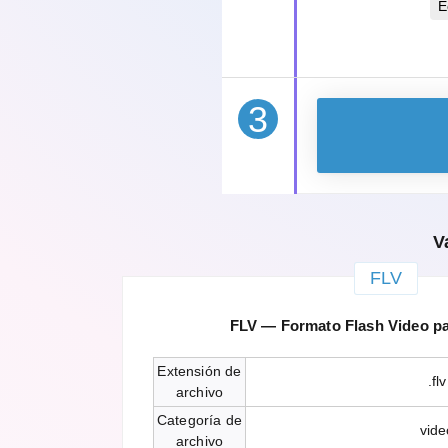
E
3
V
FLV
FLV — Formato Flash Video p
Extensión de
.flv
archivo
Categoría de
vide
archivo