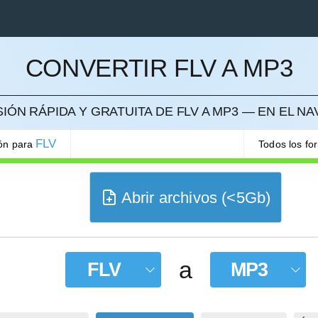
CONVERTIR FLV A MP3
ELAR
IÓN RÁPIDA Y GRATUITA DE FLV A MP3 — EN EL N
FLV
ión para
Todos los fo
Abrir archivos (<5Gb)
a
FLV
MP3