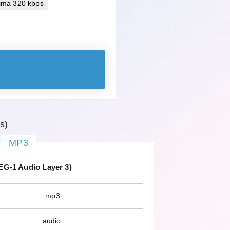
ima 320 kbps
s)
MP3
G-1 Audio Layer 3)
.mp3
audio