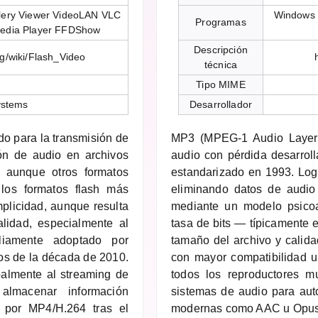
lery Viewer VideoLAN VLC
Windows 
Programas
Media Player FFDShow
Descripción
rg/wiki/Flash_Video
técnica
Tipo MIME
ystems
Desarrollador
do para la transmisión de
MP3 (MPEG-1 Audio Layer 
ión de audio en archivos
audio con pérdida desarrol
 aunque otros formatos
estandarizado en 1993. Log
los formatos flash más
eliminando datos de audio
plicidad, aunque resulta
mediante un modelo psicoa
lidad, especialmente al
tasa de bits — típicamente 
liamente adoptado por
tamaño del archivo y calid
s de la década de 2010.
con mayor compatibilidad u
palmente al streaming de
todos los reproductores m
almacenar información
sistemas de audio para aut
 por MP4/H.264 tras el
modernas como AAC u Opus 