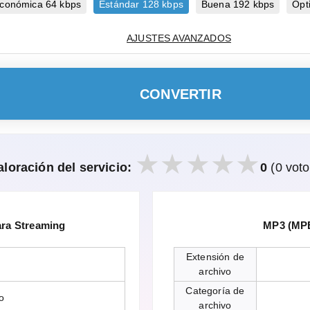
conómica 64 kbps
Estándar 128 kbps
Buena 192 kbps
Ópt
AJUSTES AVANZADOS
CONVERTIR
aloración del servicio:
0
(0 voto
ara Streaming
MP3 (MPE
Extensión de
archivo
Categoría de
o
archivo