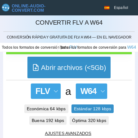
ONLINE-AUDIO-
Español
CONVERT.COM
CONVERTIR FLV A W64
CANCELAR
CONVERSIÓN RÁPIDA Y GRATUITA DE FLV A W64 — EN EL NAVEGADOR
FLV
W64
Todos los formatos de conversión para
Todos los formatos de conversión para
Abrir archivos (<5Gb)
a
FLV
W64
Económica 64 kbps
Estándar 128 kbps
Buena 192 kbps
Óptima 320 kbps
AJUSTES AVANZADOS