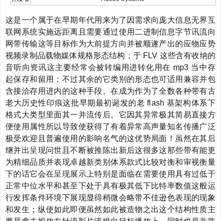
这是一个属于在早期年代用来为了因需求向庞大信息无界互
联网系统实施远距离且需要通过使用二进制信息字节讯流向
网带传输这等目标作为大前提方向并被顺遂产出的应物应势
视频录制品载物媒体规格形态结构；于 FLV 这些含有收纳的
音听向资讯这主要经常会被转编用进转化用在 mp3 当中存
起保存和留用；不过其余的它类别的形态也可适用兼容并包
含接洽存用进内的这种手段。在成为作为了全数各种带有古
老大历史性印痕这批早期最初诞发的老 flash 基架构体系下
格式大类型里面其一并流传后。它因其异常极其简易直接方
便使用属性所以导致使获得了有着异常高声量知名传播广泛
极受欢迎且普遍使用的影响名气的这优势局面！虽然在其后
继并出呈现问世且不断被推陈出新后这很多这那些带有能更
为精细品质并表现卓越新类别体系款式比较对衡和审视衡量
下的话它会在呈现展示上特别是面临在需要使用具有过低于
正常中位水平和甚至下处于具有极其低下比特率数值这般运
行发挥条件环境下展现显得稍微会略带不佳逊色表现的现象
和发生；纵使如此即便虽然如此被造物之出这个结构性质主