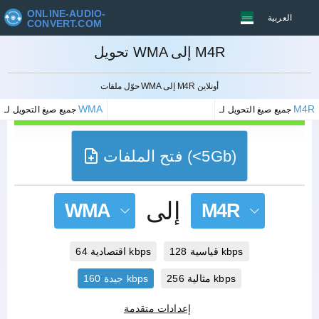
ONLINE-AUDIO-
العربية
CONVERT.COM
تحويل WMA إلى M4R
إلغاء
حوّل ملفات WMA إلى M4R أونلاين
WMA
M4R
جميع صيغ التحويل لـ
جميع صيغ التحويل لـ
فتح الملفات (<5Gb)
إلى
WMA
M4R
قياسية 128 kbps
اقتصادية 64 kbps
مثالية 256 kbps
جيدة 160 kbps
إعدادات متقدمة