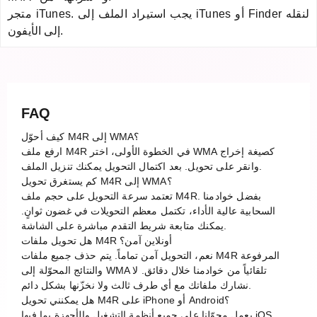
متجر iTunes. يجب استيراد الملف إلى iTunes أو Finder لنقله
إلى الأيفون.
FAQ
كيف أحوّل M4R إلى WMA؟
ارفع ملف M4R في الخطوة الأولى، اختر WMA كصيغة إخراج
وانقر على تحويل. بعد اكتمال التحويل يمكنك تنزيل الملف.
كم يستغرق تحويل M4R إلى WMA؟
تعتمد سرعة التحويل على حجم ملف M4R. بفضل خوادمنا
السحابية عالية الأداء، تكتمل معظم التحويلات في غضون ثوانٍ.
يمكنك متابعة شريط التقدم مباشرة على الشاشة.
هل تحويل ملفات M4R أونلاين آمن؟
نعم، التحويل آمن تماماً. يتم حذف جميع ملفات M4R المرفوعة
والنتائج المحوّلة إلى WMA تلقائياً من خوادمنا خلال دقائق. لا
نشارك ملفاتك مع أي طرف ثالث ولا نخزّنها بشكل دائم.
هل يمكنني تحويل M4R على iPhone أو Android؟
يعمل محوّلنا على جميع أنظمة التشغيل والأجهزة بما فيها iOS