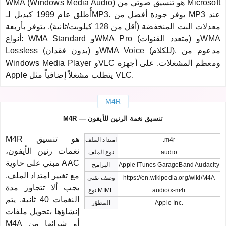
WMA (Windows Media Audio) هو تنسيق صوتي من Microsoft
أُطلق عام 1999 كبديل لـMP3. يوفر جودة أفضل من MP3 عند
معدلات البت المنخفضة (أقل من 128 كيلوبت/ثانية). يتوفر بأربعة
أنواع: WMA Standard وWMA Pro (متعدد القنوات) وWMA
Lossless (بدون فقدان) وWMA Voice (للكلام). مدعوم من
Windows Media Player وVLC ومعظم المشغلات. على أجهزة
Apple يتطلب مشغلاً إضافياً مثل VLC.
M4R
M4R — تنسيق نغمة الرنين للأيفون
M4R هو تنسيق
.m4r
امتداد الملف
نغمات رنين الأيفون،
audio
نوع الملف
مبني على حاوية AAC
Apple iTunes GarageBand Audacity
البرامج
مع تغيير امتداد الملف.
https://en.wikipedia.org/wiki/M4A
وصف تقني
يجب ألا تتجاوز مدة
audio/x-m4r
نوع MIME
النغمات 40 ثانية. يتم
Apple Inc.
المطوّر
إنشاؤها بتحويل ملفات
M4A أو شرائها من