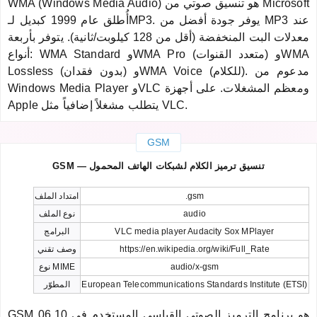
WMA (Windows Media Audio) هو تنسيق صوتي من Microsoft
أُطلق عام 1999 كبديل لـMP3. يوفر جودة أفضل من MP3 عند
معدلات البت المنخفضة (أقل من 128 كيلوبت/ثانية). يتوفر بأربعة
أنواع: WMA Standard وWMA Pro (متعدد القنوات) وWMA
Lossless (بدون فقدان) وWMA Voice (للكلام). مدعوم من
Windows Media Player وVLC ومعظم المشغلات. على أجهزة
Apple يتطلب مشغلاً إضافياً مثل VLC.
GSM
GSM — تنسيق ترميز الكلام لشبكات الهاتف المحمول
.gsm
امتداد الملف
audio
نوع الملف
VLC media player Audacity Sox MPlayer
البرامج
https://en.wikipedia.org/wiki/Full_Rate
وصف تقني
audio/x-gsm
نوع MIME
European Telecommunications Standards Institute (ETSI)
المطوّر
GSM 06.10 هو برنامج الترميز الصوتي القياسي المستخدم في