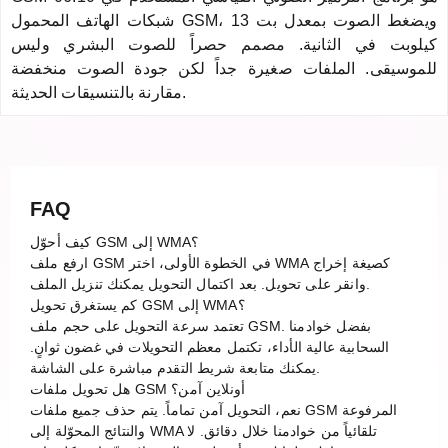
شبكات الهاتف المحمول GSM، ويضغط الصوت بمعدل بت 13
كيلوبت في الثانية. مصمم حصراً للصوت البشري وليس
للموسيقى. الملفات صغيرة جداً لكن جودة الصوت منخفضة
مقارنة بالتنسيقات الحديثة.
FAQ
كيف أحوّل GSM إلى WMA؟
ارفع ملف GSM في الخطوة الأولى، اختر WMA كصيغة إخراج
وانقر على تحويل. بعد اكتمال التحويل يمكنك تنزيل الملف.
كم يستغرق تحويل GSM إلى WMA؟
تعتمد سرعة التحويل على حجم ملف GSM. بفضل خوادمنا
السحابية عالية الأداء، تكتمل معظم التحويلات في غضون ثوانٍ.
يمكنك متابعة شريط التقدم مباشرة على الشاشة.
هل تحويل ملفات GSM أونلاين آمن؟
نعم، التحويل آمن تماماً. يتم حذف جميع ملفات GSM المرفوعة
والنتائج المحوّلة إلى WMA تلقائياً من خوادمنا خلال دقائق. لا