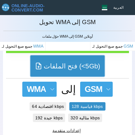
ONLINE-AUDIO-
العربية
CONVERT.COM
تحويل WMA إلى GSM
إلغاء
حوّل ملفات WMA إلى GSM أونلاين
WMA
GSM
جميع صيغ التحويل لـ
جميع صيغ التحويل لـ
فتح الملفات (<5Gb)
إلى
WMA
GSM
قياسية 128 kbps
اقتصادية 64 kbps
مثالية 320 kbps
جيدة 192 kbps
إعدادات متقدمة