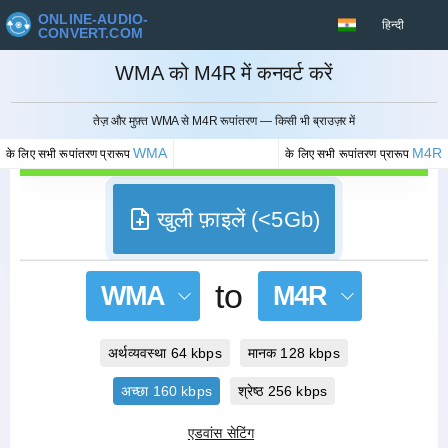
ONLINE-AUDIO-
हिन्दी
CONVERT.COM
WMA को M4R में कनवर्ट करें
रद्द करना
तेज़ और मुफ़्त WMA से M4R रूपांतरण — किसी भी ब्राउज़र में
WMA
M4R
के लिए सभी रूपांतरण प्रारूप
के लिए सभी रूपांतरण प्रारूप
खुली फ़ाइलें (<5Gb)
to
WMA
M4R
अर्थव्यवस्था 64 kbps
मानक 128 kbps
अच्छा 160 kbps
श्रेष्ठ 256 kbps
एडवांस सेटिंग