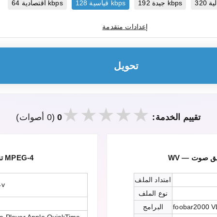
جيدة 192 kbps
قياسية 128 kbps
اقتصادية 64 kbps
إعدادات متقدمة
تحويل
تقييم الخدمة:
0
(0 أصوات)
MP4 — تنسيق الفيديو والصوت MPEG-4
امتداد الملف
4v
نوع الملف
foobar2000 V
البرامج