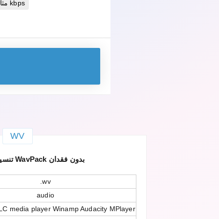
مثالية 320 kbps
WV
WV — تنسيق صوت WavPack بدون فقدان
.wv
audio
LC media player Winamp Audacity MPlayer