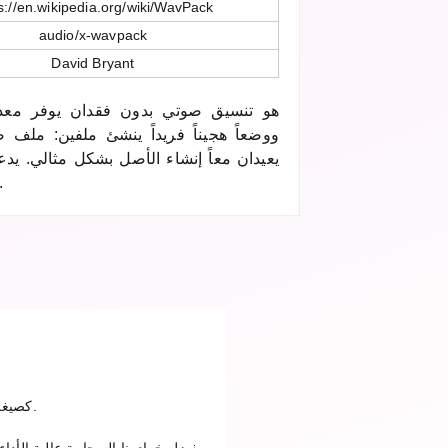
s://en.wikipedia.org/wiki/WavPack
audio/x-wavpack
David Bryant
ووضعاً هجيناً فريداً ينشئ ملفين: ملف
بت وترددات حتى 192 
ارفع ملف WV في الخطوة الأولى، اختر MP4 كصيغة إخراج وانقر على تحويل. بعد اكتمال التحويل يمكنك تنزيل الملف.