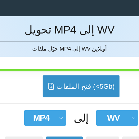
تحويل MP4 إلى WV
إل
حوّل ملفات MP4 إلى WV أونلاين
فتح الملفات (<5Gb)
إلى
MP4
WV