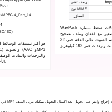
a Player Apple QuickTime
http
وصف تقني
 Kodi
نوع MIME
wiki/MPEG-4_Part_14
المطوّر
p4
WavPack هو تنسيق صوتي بدون فقدان يوفر معدلات ضغط ممتازة
SO/IEC)
 صغير مع فقدان وملف تصحيح
يعيدان معاً إنشاء الأصل بشكل مثالي. يدعم الصوت عالي الدقة حتى 32
كيلوهرتز.
الأجهزة الحديثة ومنصات البث ومشغلات الوسائط.