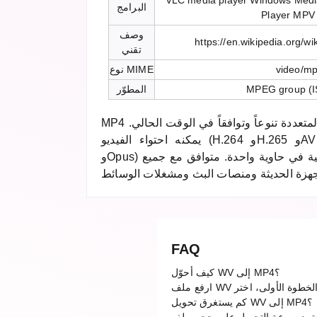
VLC media player Windows Medi
البرامج
Player MPV
وصف
https://en.wikipedia.org/
تقني
video/m
نوع MIME
MPEG group (I
المطوّر
MP4 هو أكثر تنسيقات الوسائط المتعددة تنوعاً وتوافقاً في الوقت الحالي.
يمكنه احتواء الفيديو (H.264 وH.265 وAV1) والصوت (AAC وMP3
وOpus) والترجمات والبيانات الوصفية في حاوية واحدة. متوافق مع جميع
FAQ
كيف أحوّل WV إلى MP4؟
كم يستغرق تحويل WV إلى MP4؟