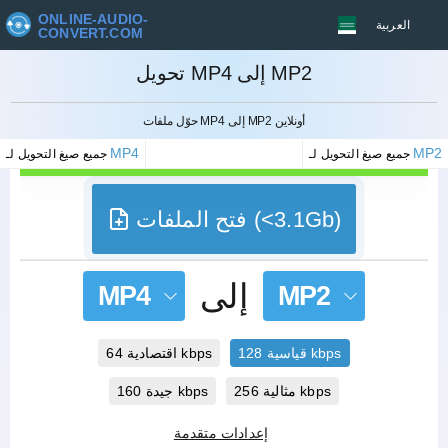
ONLINE-AUDIO-
العربية
CONVERT.COM
تحويل MP4 إلى MP2
إلغاء
حوّل ملفات MP4 إلى MP2 أونلاين
MP4
MP2
جميع صيغ التحويل لـ
جميع صيغ التحويل لـ
فتح الملفات (<3.1Gb)
إلى
MP4
MP2
قياسية 128 kbps
اقتصادية 64 kbps
مثالية 256 kbps
جيدة 160 kbps
إعدادات متقدمة