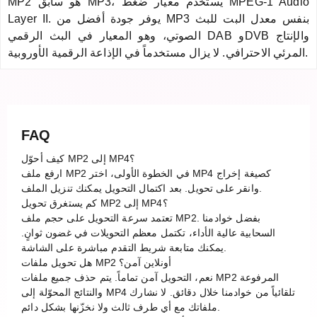
MP2 هو سابق MP3، يستخدم معيار ضغط MPEG-1 Audio
Layer II. يوفر جودة أفضل من MP3 بنفس معدل البت للبث
الصوتي، وهو المعيار في البث الرقمي DAB وDVB والإنتاج
المرئي الاحترافي. لا يزال مستخدماً في الإذاعة الرقمية الأوروبية.
FAQ
كيف أحوّل MP2 إلى MP4؟
ارفع ملف MP2 في الخطوة الأولى، اختر MP4 كصيغة إخراج
وانقر على تحويل. بعد اكتمال التحويل يمكنك تنزيل الملف.
كم يستغرق تحويل MP2 إلى MP4؟
تعتمد سرعة التحويل على حجم ملف MP2. بفضل خوادمنا
السحابية عالية الأداء، تكتمل معظم التحويلات في غضون ثوانٍ.
يمكنك متابعة شريط التقدم مباشرة على الشاشة.
هل تحويل ملفات MP2 أونلاين آمن؟
نعم، التحويل آمن تماماً. يتم حذف جميع ملفات MP2 المرفوعة
والنتائج المحوّلة إلى MP4 تلقائياً من خوادمنا خلال دقائق. لا نشارك
ملفاتك مع أي طرف ثالث ولا نخزّنها بشكل دائم.