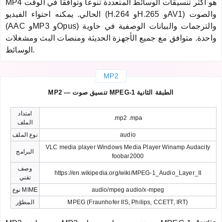
MP4 هو أكثر تنسيقات الوسائط المتعددة تنوعاً وتوافقاً في الوقت
الحالي. يمكنه احتواء الفيديو (H.264 وH.265 وAV1) والصوت
(AAC وMP3 وOpus) والترجمات والبيانات الوصفية في حاوية
واحدة. متوافق مع جميع الأجهزة الحديثة ومنصات البث ومشغلات
الوسائط.
MP2
MP2 — تنسيق صوت MPEG-1 الطبقة الثانية
امتداد
.mp2 .mpa
الملف
audio
نوع الملف
VLC media player Windows Media Player Winamp Audacity
البرامج
foobar2000
وصف
https://en.wikipedia.org/wiki/MPEG-1_Audio_Layer_II
تقني
audio/mpeg audio/x-mpeg
نوع MIME
MPEG (Fraunhofer IIS, Philips, CCETT, IRT)
المطوّر