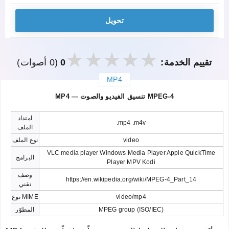
تحويل
تقييم الخدمة:
0
(0 أصوات)
MP4
закрыть
MP4 — تنسيق الفيديو والصوت MPEG-4
امتداد
.mp4 .m4v
الملف
video
نوع الملف
VLC media player Windows Media Player Apple QuickTime
البرامج
Player MPV Kodi
وصف
https://en.wikipedia.org/wiki/MPEG-4_Part_14
تقني
video/mp4
نوع MIME
MPEG group (ISO/IEC)
المطوّر