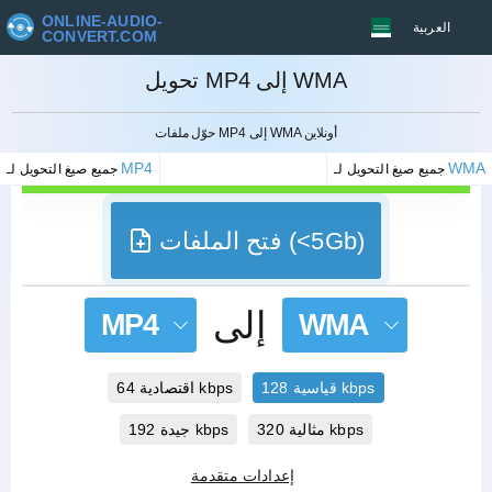
ONLINE-AUDIO-
العربية
CONVERT.COM
تحويل MP4 إلى WMA
إلغاء
حوّل ملفات MP4 إلى WMA أونلاين
MP4
WMA
جميع صيغ التحويل لـ
جميع صيغ التحويل لـ
فتح الملفات (<5Gb)
إلى
MP4
WMA
قياسية 128 kbps
اقتصادية 64 kbps
مثالية 320 kbps
جيدة 192 kbps
إعدادات متقدمة