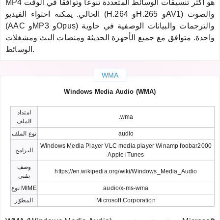
MP4 هو أكثر تنسيقات الوسائط المتعددة تنوعاً وتوافقاً في الوقت
الحالي. يمكنه احتواء الفيديو (H.264 وH.265 وAV1) والصوت
(AAC وMP3 وOpus) والترجمات والبيانات الوصفية في حاوية
واحدة. متوافق مع جميع الأجهزة الحديثة ومنصات البث ومشغلات
الوسائط.
WMA
Windows Media Audio (WMA)
امتداد
.wma
الملف
audio
نوع الملف
Windows Media Player VLC media player Winamp foobar2000
البرامج
Apple iTunes
وصف
https://en.wikipedia.org/wiki/Windows_Media_Audio
تقني
audio/x-ms-wma
نوع MIME
Microsoft Corporation
المطوّر