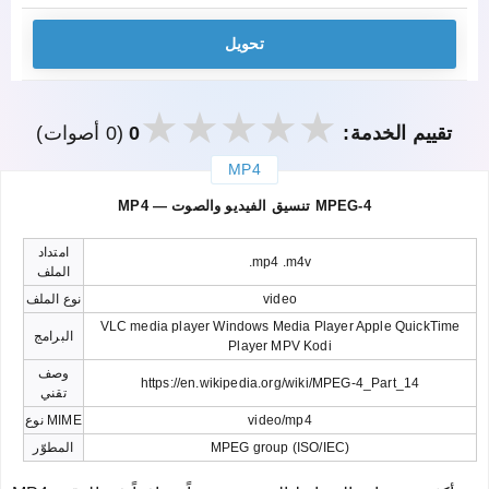
تحويل
تقييم الخدمة:
0
(0 أصوات)
MP4
закрыть
MP4 — تنسيق الفيديو والصوت MPEG-4
امتداد
.mp4 .m4v
الملف
video
نوع الملف
VLC media player Windows Media Player Apple QuickTime
البرامج
Player MPV Kodi
وصف
https://en.wikipedia.org/wiki/MPEG-4_Part_14
تقني
video/mp4
نوع MIME
MPEG group (ISO/IEC)
المطوّر