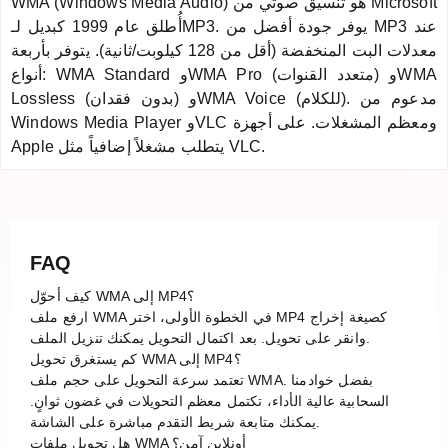
WMA (Windows Media Audio) هو تنسيق صوتي من Microsoft
أُطلق عام 1999 كبديل لـMP3. يوفر جودة أفضل من MP3 عند
معدلات البت المنخفضة (أقل من 128 كيلوبت/ثانية). يتوفر بأربعة
أنواع: WMA Standard وWMA Pro (متعدد القنوات) وWMA
Lossless (بدون فقدان) وWMA Voice (للكلام). مدعوم من
Windows Media Player وVLC ومعظم المشغلات. على أجهزة
Apple يتطلب مشغلاً إضافياً مثل VLC.
FAQ
كيف أحوّل WMA إلى MP4؟
ارفع ملف WMA في الخطوة الأولى، اختر MP4 كصيغة إخراج
وانقر على تحويل. بعد اكتمال التحويل يمكنك تنزيل الملف.
كم يستغرق تحويل WMA إلى MP4؟
تعتمد سرعة التحويل على حجم ملف WMA. بفضل خوادمنا
السحابية عالية الأداء، تكتمل معظم التحويلات في غضون ثوانٍ.
يمكنك متابعة شريط التقدم مباشرة على الشاشة.
هل تحويل ملفات WMA أونلاين آمن؟