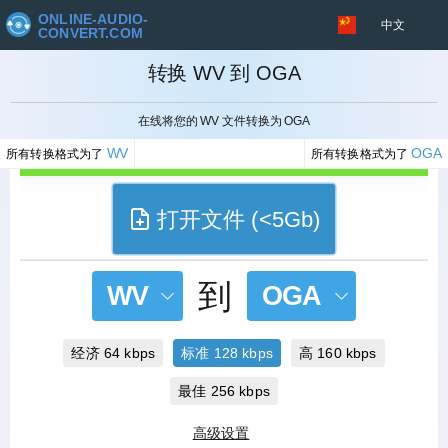
ONLINE-AUDIO-
中文
CONVERT.COM
转换 WV 到 OGA
取消
在线将您的 WV 文件转换为 OGA
WV
OGA
所有转换格式为了
所有转换格式为了
打开文件 (<5Gb)
到
WV
OGA
经济 64 kbps
标准 128 kbps
高 160 kbps
最佳 256 kbps
高级设置