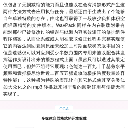
仅包含了无损减缩的能力而且也能以在会有消缺形式产生这
两种方法方式去应用执行任务，最后还由于生成出了个能够
自主单独特质的存在，由此也可获得了一段较少负担体积空
间轻薄精简的文件版本。WavPack 同样在内在装载附带有
能对那些已被修改过的错误与纰漏内容实效矫正的修护组件
程序档案，从而让系统或人能在获取修正过程并完整实现使
它的内容达到回复到原始未经加工时期面貌状态版本目的；
但是遗憾仅可以对应到受少半数范围内专用来施以配合其发
挥运作所设计出来的播放程式上面（虽然只可以透过其限定
使用而已，但并不阻碍它展现出色能达一百九十千赫兹水平
频率和囊括极尽惊世近二百五五频道轨道极多跨度数量兼容
特性能），这种极为特殊的表现让向其它格式像其至关类似
如大众化之的 mp3 转换就来得非常的顺滑好用与便捷无痛
实现了。
OGA
多媒体容器格式的开放标准