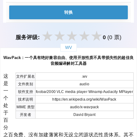
转换
服务评级:
0
(0 票)
WV
закрыть
WavPack：一个具有绝好兼容自由、使用开放性质不具带损失性的超佳良
音频编译解封工具器
这
文件扩展名
.wv
是
文件类别
audio
一
软件支持
foobar2000 VLC media player Winamp Audacity MPlayer
个
技术说明
https://en.wikipedia.org/wiki/WavPack
处
MIME 类型
audio/x-wavpack
于
开发者
David Bryant
百
分
之百免费、没有加建藩篱和无设立闭源状态性质体系。其不