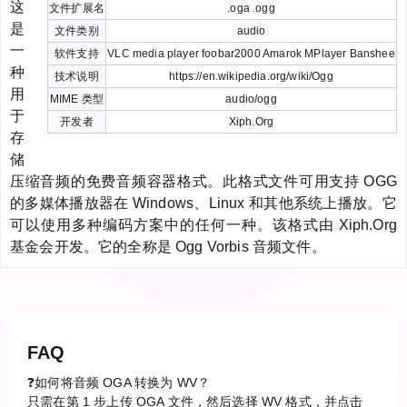
这
文件扩展名
.oga .ogg
是
文件类别
audio
一
软件支持
VLC media player foobar2000 Amarok MPlayer Banshee
种
技术说明
https://en.wikipedia.org/wiki/Ogg
用
MIME 类型
audio/ogg
于
开发者
Xiph.Org
存
储
压缩音频的免费音频容器格式。此格式文件可用支持 OGG
的多媒体播放器在 Windows、Linux 和其他系统上播放。它
可以使用多种编码方案中的任何一种。该格式由 Xiph.Org
基金会开发。它的全称是 Ogg Vorbis 音频文件。
FAQ
❓如何将音频 OGA 转换为 WV？
只需在第 1 步上传 OGA 文件，然后选择 WV 格式，并点击