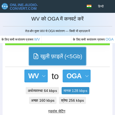
ONLINE-AUDIO-
हिन्दी
CONVERT.COM
WV को OGA में कनवर्ट करें
रद्द करना
तेज़ और मुफ़्त WV से OGA रूपांतरण — किसी भी ब्राउज़र में
WV
OGA
के लिए सभी रूपांतरण प्रारूप
के लिए सभी रूपांतरण प्रारूप
खुली फ़ाइलें (<5Gb)
to
WV
OGA
अर्थव्यवस्था 64 kbps
मानक 128 kbps
अच्छा 160 kbps
श्रेष्ठ 256 kbps
एडवांस सेटिंग