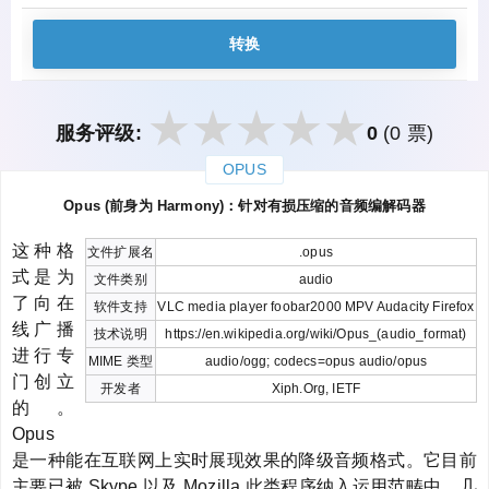
转换
服务评级:
0
(0 票)
OPUS
закрыть
Opus (前身为 Harmony)：针对有损压缩的音频编解码器
这种格
文件扩展名
.opus
式是为
文件类别
audio
了向在
软件支持
VLC media player foobar2000 MPV Audacity Firefox
线广播
技术说明
https://en.wikipedia.org/wiki/Opus_(audio_format)
进行专
MIME 类型
audio/ogg; codecs=opus audio/opus
门创立
开发者
Xiph.Org, IETF
的。
Opus
是一种能在互联网上实时展现效果的降级音频格式。它目前
主要已被 Skype 以及 Mozilla 此类程序纳入运用范畴中。几