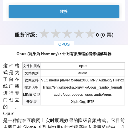
转换
服务评级:
0
(0 票)
OPUS
закрыть
Opus (前身为 Harmony)：针对有损压缩的音频编解码器
这种格
文件扩展名
.opus
式是为
文件类别
audio
了向在
软件支持
VLC media player foobar2000 MPV Audacity Firefox
线广播
技术说明
https://en.wikipedia.org/wiki/Opus_(audio_format)
进行专
MIME 类型
audio/ogg; codecs=opus audio/opus
门创立
开发者
Xiph.Org, IETF
的。
Opus
是一种能在互联网上实时展现效果的降级音频格式。它目前
主要已被 Skype 以及 Mozilla 此类程序纳入运用范畴中。几