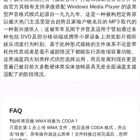
由官方其独有支持承接搭配 Windows Media Player 的该类
型声音格式模式起源自一九九九年。这是一种被构想定将原
以极大热门主流受迎合趋势且家喻户晓名目的 MP3 取代的
一种新兴接班人；这被常常见闻于并普及适用于譬如通过各
种包括 DVD及部分移动端或携带小屏设备上浏览影片视听
娱乐消遣行为时刻。基于此种形式规格的文件体系不论是带
耗伤性质或者是毫不减损情况下都能实行其收缩容量功能。
这类涵盖四大别类样式供您选择运用，而且发展到现在更是
普遍已被目前大多数硬体类实体放映器具无差全面涵盖支援
适配了的阶段境况。
FAQ
❓如何将音频 WMA 转换为 CDDA？
只需在第 1 步上传 WMA 文件，然后选择 CDDA 格式，并点
击“转换”。所有操作就这么简单！文件转换过程完成后，您即