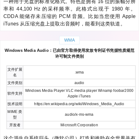
一种用于光盘的标准化格式。特色是拥有 16 位的振幅分辨
率和 44,100 Hz 的采样频率。此格式出现于 1980 年。
CDDA 能储存未压缩的 PCM 音频。比如当您使用 Apple
iTunes 从压缩光盘上提取出音频时，能看到这类轨道。
WMA
Windows Media Audio：已由官方取得使用发放专利证书凭据性质规范
许可制文件类别
文件扩展
.wma
名
文件类别
audio
Windows Media Player VLC media player Winamp foobar2000
软件支持
Apple iTunes
技术说明
https://en.wikipedia.org/wiki/Windows_Media_Audio
MIME 类
audio/x-ms-wma
型
开发者
Microsoft Corporation
这个源生自系统巨头（微软公司）打造和推助在全世界并有