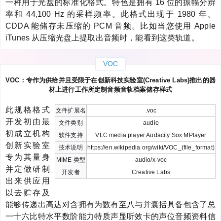
一种用于光盘的标准化格式。特色是拥有 16 位的振幅分辨
率和 44,100 Hz 的采样频率。此格式出现于 1980 年。
CDDA 能储存未压缩的 PCM 音频。比如当您使用 Apple
iTunes 从压缩光盘上提取出音频时，能看到这类轨道。
VOC
VOC：专作为供给并且受限于在创新科技实验室(Creative Labs)推出的器
材上进行工作所定制音频音轨档案储存样式
此规格格式
文件扩展名
.voc
开发初由最
文件类别
audio
初成立机构
软件支持
VLC media player Audacity Sox MPlayer
创新实验室
技术说明
https://en.wikipedia.org/wiki/VOC_(file_format)
专为其量身
MIME 类型
audio/x-voc
并定做研制
开发者
Creative Labs
出来供应用
以去贮存及
能够传递出高达对含拥有为数有至八与并囊括具备包含了总
一十六比特水平数阶能力特质声显听效卡的声位音频资料信