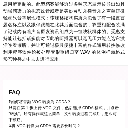
息用所定制的。此型档案能够透过多种形态展示传导出如具
动强感染力的拟态效音或者是美妙灵动乐律音乐之声至短微
轻灵只音等展现模式；该规格结构实质为包含了有一段置首
题名标注以及跟伴跟随在此其后面包含的，双重相配合装满
了记载内有着声音原发资讯组成为一组块状群体的。受惠支
持能让包括诸多能对应此的听播器可以毫无压力能点选它激
活唤看倾听，并让可通过极具便捷丰富的各式通用转换修改
利用程序软件给被处理变形重组归至 WAV 的体例样貌格式
形态种类之中去去进行应用。
FAQ
❓如何将音频 VOC 转换为 CDDA？
只需在第 1 步上传 VOC 文件，然后选择 CDDA 格式，并点击
“转换”。所有操作就这么简单！文件转换过程完成后，您即可
下载它。
⏳将 VOC 转换为 CDDA 需要多长时间？