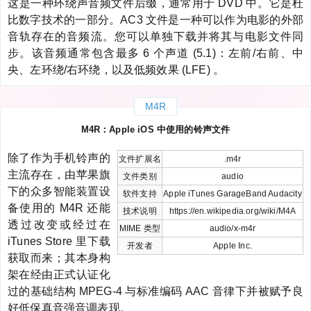
这是一种环绕声音频文件后缀，通常用于 DVD 中。它是杜
比数字技术的一部分。AC3 文件是一种可以作为电影的外部
音轨存在的音频流。您可以单独下载并将其与电影文件同
步。该音频通常包含最多 6 个声道 (5.1)：左前/右前、中
央、左环绕/右环绕，以及低频效果 (LFE) 。
M4R
M4R：Apple iOS 中使用的铃声文件
除了作为手机铃声的
文件扩展名
.m4r
主流存在，由苹果旗
文件类别
audio
下的众多智能装置设
软件支持
Apple iTunes GarageBand Audacity
备使用的 M4R 还能
技术说明
https://en.wikipedia.org/wiki/M4A
透过改变或经过在
MIME 类型
audio/x-m4r
iTunes Store 里下载
开发者
Apple Inc.
获取而来；其本身构
架在经由正式认证化
过的基础结构 MPEG-4 与标准编码 AAC 音律下并被赋予良
好低保真音强音调表现。