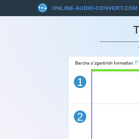
ONLINE-AUDIO-CONVERT.COM
T
BEKOR 
T
Barcha o'zgartirish formatlari
1
2