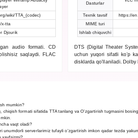
player Winamp Audacity
VLC me
Dasturlar
ayer
.org/wiki/TTA_(codec)
Texnik tavsif
https://e
/x-tta
MIME turi
r Djourik
Ishlab chiquvchi
igan audio formati. CD
DTS (Digital Theater System
olishisiz saqlaydi. FLAC
uchun yuqori sifatli ko'p k
disklarda qo'llaniladi. Dolby 
rish mumkin?
 chiqish formati sifatida TTA tanlang va O'zgartirish tugmasini bosin
umkin.
ncha vaqt oladi?
ori unumdorli serverlarimiz tufayli o'zgartirish imkon qadar tezda yaku
h xavfsizmi?