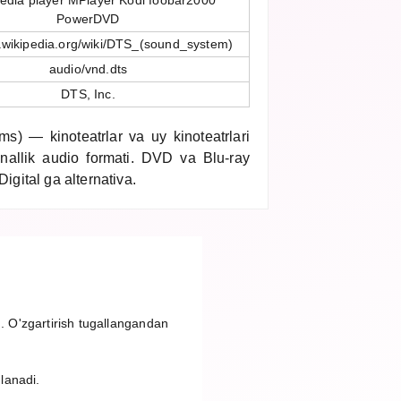
dia player MPlayer Kodi foobar2000
PowerDVD
n.wikipedia.org/wiki/DTS_(sound_system)
audio/vnd.dts
DTS, Inc.
s) — kinoteatrlar va uy kinoteatrlari
anallik audio formati. DVD va Blu-ray
Digital ga alternativa.
g. O'zgartirish tugallangandan
nlanadi.