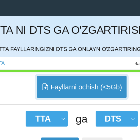
TA NI DTS GA O'ZGARTIRI
QILISH
TTA FAYLLARINGIZNI DTS GA ONLAYN O'ZGARTIRIN
TA
Ba
Fayllarni ochish (<5Gb)
ga
TTA
DTS