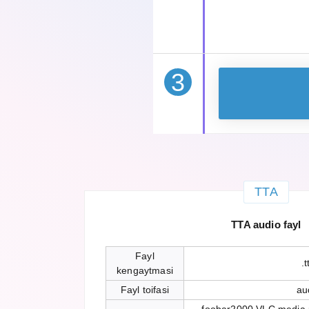
3
TTA
TTA audio fayl
Fayl
.t
kengaytmasi
Fayl toifasi
au