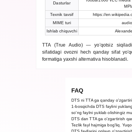
foobar2000 VLC media 
Dasturlar
MPl
Texnik tavsif
https://en.wikipedia
MIME turi
audio
Ishlab chiquvchi
Alexande
TTA (True Audio) — yo'qotsiz siqilad
sifatidagi ovozni hech qanday sifat yo'q
formatiga yaxshi alternativa hisoblanadi.
FAQ
DTS ni TTA ga qanday o'zgarti
1-bosqichda DTS faylini yuklang,
so'ng faylni yuklab olishingiz m
DTS dan TTA ga o'zgartirish qa
Tezlik fayl hajmiga bog'liq. Yuq
DTS fayllarini onlayn o'zgartiris