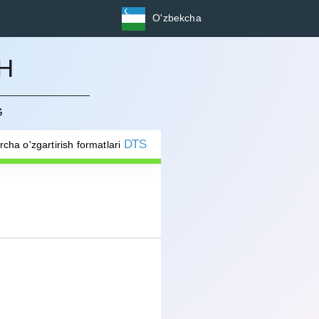
O'zbekcha
SH
G
DTS
rcha o'zgartirish formatlari