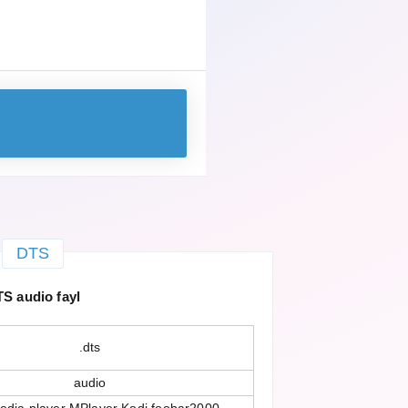
DTS
S audio fayl
.dts
audio