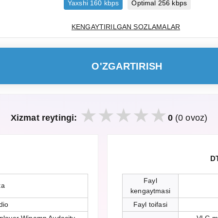
Yaxshi 160 kbps
Optimal 256 kbps
KENGAYTIRILGAN SOZLAMALAR
O'ZGARTIRISH
Xizmat reytingi:
0
(0 ovoz)
DT
Fayl
ta
kengaytmasi
dio
Fayl toifasi