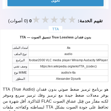
تحويل
تقييم الخدمة:
0
(0 أصوات)
TTA
закрыть
TTA — تنسيق الصوت True Lossless بدون فقدان
.tta
امتداد الملف
audio
نوع الملف
foobar2000 VLC media player Winamp Audacity MPlayer
البرامج
https://en.wikipedia.org/wiki/TTA_(codec)
وصف تقني
audio/x-tta
نوع MIME
Alexander Djourik
المطوّر
TTA (True Audio) هو برنامج ترميز ضغط صوتي بدون فقدان
يوفر معدلات ضغط جيدة مع ترميز وفك ترميز سريع وموفر
للذاكرة. أقل شهرة من FLAC لكنه مقدَّر من قِبَل عشاق الصوت
لبساطته وكفاءته. ملفات TTA تحافظ على جودة الصوت بشكل