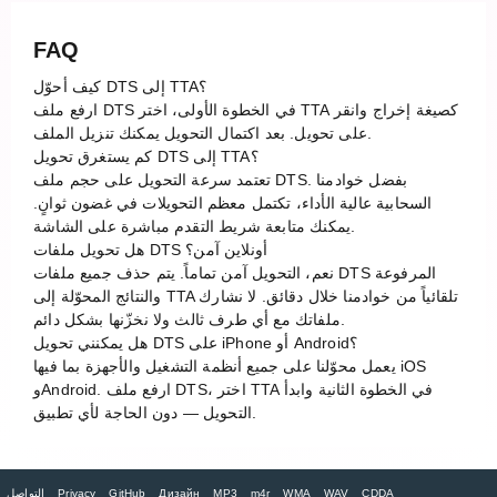
FAQ
كيف أحوّل DTS إلى TTA؟
ارفع ملف DTS في الخطوة الأولى، اختر TTA كصيغة إخراج وانقر
على تحويل. بعد اكتمال التحويل يمكنك تنزيل الملف.
كم يستغرق تحويل DTS إلى TTA؟
تعتمد سرعة التحويل على حجم ملف DTS. بفضل خوادمنا
السحابية عالية الأداء، تكتمل معظم التحويلات في غضون ثوانٍ.
يمكنك متابعة شريط التقدم مباشرة على الشاشة.
هل تحويل ملفات DTS أونلاين آمن؟
نعم، التحويل آمن تماماً. يتم حذف جميع ملفات DTS المرفوعة
والنتائج المحوّلة إلى TTA تلقائياً من خوادمنا خلال دقائق. لا نشارك
ملفاتك مع أي طرف ثالث ولا نخزّنها بشكل دائم.
هل يمكنني تحويل DTS على iPhone أو Android؟
يعمل محوّلنا على جميع أنظمة التشغيل والأجهزة بما فيها iOS
وAndroid. ارفع ملف DTS، اختر TTA في الخطوة الثانية وابدأ
التحويل — دون الحاجة لأي تطبيق.
CDDA
WAV
WMA
m4r
MP3
Дизайн
GitHub
Privacy
التواصل