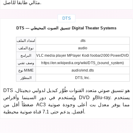
مثالي طابقاً للأصل.
DTS
DTS — تنسيق الصوت المحيطي Digital Theater Systems
.dts
امتداد الملف
audio
نوع الملف
VLC media player MPlayer Kodi foobar2000 PowerDVD
البرامج
https://en.wikipedia.org/wiki/DTS_(sound_system)
وصف تقني
audio/vnd.dts
نوع MIME
DTS, Inc.
المطوّر
DTS هو تنسيق صوتي متعدد القنوات طُوِّر كبديل لدولبي ديجيتال،
ويُستخدم في دور السينما وأقراص DVD وBlu-ray. يستخدم
ضغطاً أقل من AC3 مما يوفر معدل بت أعلى وجودة صوتية
أفضل. يدعم حتى 7.1 قناة صوتية محيطية.