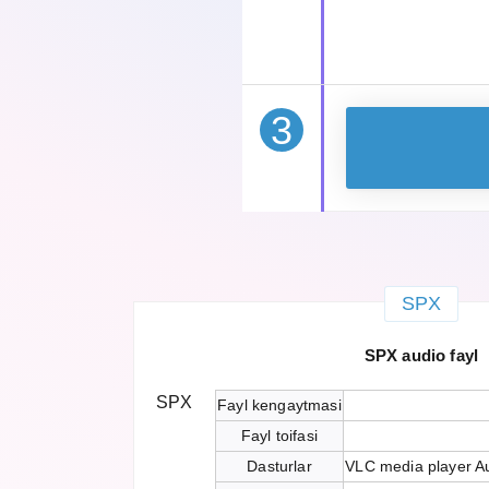
3
SPX
SPX audio fayl
SPX
Fayl kengaytmasi
Fayl toifasi
Dasturlar
VLC media player A