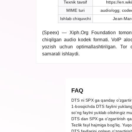
Texnik tavsif
https://en.wi
MIME turi
audio/ogg; code
Ishlab chiquvchi
Jean-Marc
(Speex) — Xiph.Org Foundation tomon
chiqilgan audio kodek formati. VoIP aloq
yozish uchun optimallashtirilgan. Tor 
samarali ishlaydi.
FAQ
DTS ni SPX ga qanday o'zgarti
1-bosqichda DTS faylini yuklang
so'ng faylni yuklab olishingiz m
DTS dan SPX ga o'zgartirish qa
Tezlik fayl hajmiga bog'liq. Yuq
DTS fayllarini onlayn o'zgartiris