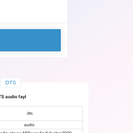
DTS
S audio fayl
.dts
audio