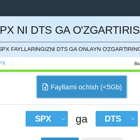
PX NI DTS GA O'ZGARTIRI
QILISH
SPX FAYLLARINGIZNI DTS GA ONLAYN O'ZGARTIRIN
PX
Ba
Fayllarni ochish (<5Gb)
ga
SPX
DTS