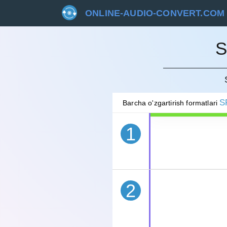
ONLINE-AUDIO-CONVERT.COM
S
BEKOR 
S
Barcha o'zgartirish formatlari
1
2