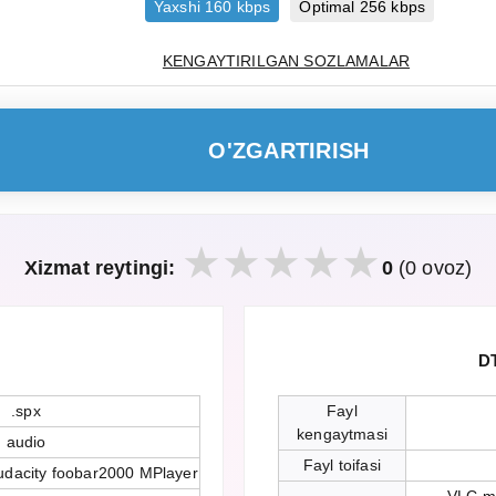
Yaxshi 160 kbps
Optimal 256 kbps
KENGAYTIRILGAN SOZLAMALAR
O'ZGARTIRISH
Xizmat reytingi:
0
(0 ovoz)
DT
.spx
Fayl
kengaytmasi
audio
Fayl toifasi
udacity foobar2000 MPlayer