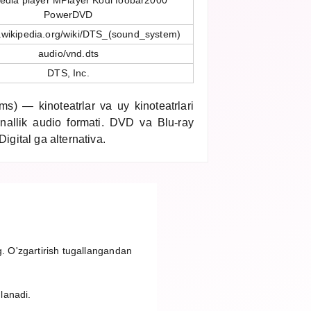
dia player MPlayer Kodi foobar2000
PowerDVD
n.wikipedia.org/wiki/DTS_(sound_system)
audio/vnd.dts
DTS, Inc.
s) — kinoteatrlar va uy kinoteatrlari
anallik audio formati. DVD va Blu-ray
Digital ga alternativa.
g. O'zgartirish tugallangandan
nlanadi.