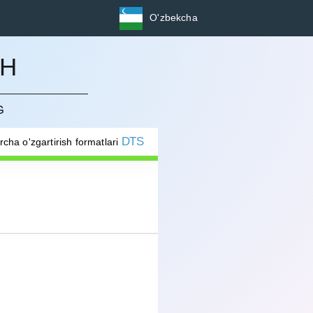
O'zbekcha
SH
G
DTS
rcha o'zgartirish formatlari