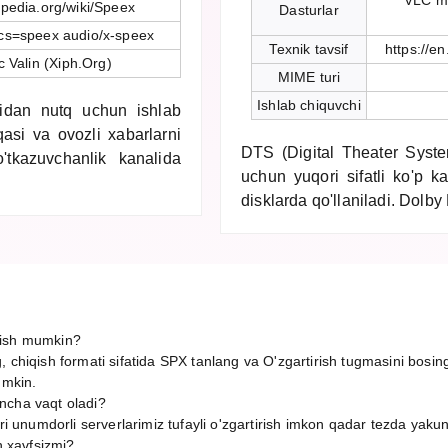
VLC me
kipedia.org/wiki/Speex
Dasturlar
cs=speex audio/x-speex
Texnik tavsif
https://e
 Valin (Xiph.Org)
MIME turi
Ishlab chiquvchi
idan nutq uchun ishlab
asi va ovozli xabarlarni
DTS (Digital Theater System
o'tkazuvchanlik kanalida
uchun yuqori sifatli ko'p k
disklarda qo'llaniladi. Dolby 
rish mumkin?
, chiqish formati sifatida SPX tanlang va O'zgartirish tugmasini bosin
umkin.
ncha vaqt oladi?
ori unumdorli serverlarimiz tufayli o'zgartirish imkon qadar tezda yaku
h xavfsizmi?